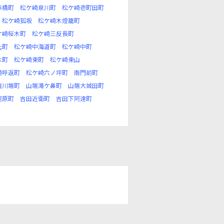
孫橋町
松ケ崎泉川町
松ケ崎壱町田町
松ケ崎狐坂
松ケ崎木燈籠町
ケ崎桜木町
松ケ崎三反長町
上町
松ケ崎中海道町
松ケ崎中町
木町
松ケ崎東町
松ケ崎東山
崎呼返町
松ケ崎六ノ坪町
南門前町
端川端町
山端滝ケ鼻町
山端大城田町
河原町
吉田近衛町
吉田下阿達町