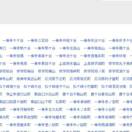
一乗寺ヤケ谷
一乗寺三百坊
一乗寺中尾ケ谷
一乗寺井出ケ谷
一乗寺井手ケ
専口
一乗寺割ケ谷
一乗寺勢ケ谷
一乗寺北高山
一乗寺南高山
一乗寺厩ケ谷
山
一乗寺掛橋
一乗寺東楽ケ谷
一乗寺池ケ谷
一乗寺燈篭本町
一乗寺砂坂
ケ谷
一乗寺馬坂
一乗寺黒目ケ谷
上高野氷室山
上高野沢淵町
修学院丸子青
学院桂谷
修学院梅谷
修学院横山
修学院檜峠町
修学院段ノ尾
修学院淵ケ谷
禅寺山町
南禅寺風呂山町
広河原下之町
広河原尾花町
広河原杓子屋町
広河
松ケ崎境ケ谷
松ケ崎大谷
松ケ崎寝子ケ山
松ケ崎小竹藪町
松ケ崎深泥池端
町
浄土寺提灯山町
粟田口大日山町
鹿ケ谷不動山町
鹿ケ谷善気山町
鹿ケ谷
粟田口如意ケ嶽町
粟田口山下町
石原町
一乗寺青城町
一乗寺赤ノ宮町
一乗
田町
一乗寺月輪寺町
一乗寺北大丸町
一乗寺木ノ本町
一乗寺小谷町
一乗寺
清水町
一乗寺釈迦堂町
一乗寺地蔵本町
一乗寺染殿町
一乗寺高槻町
一乗寺
町
一乗寺燈籠本町
一乗寺堂ノ前町
一乗寺中ノ田町
一乗寺西浦畑町
一乗寺