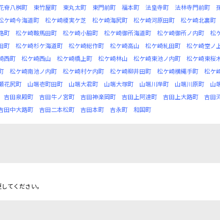
花脊八桝町
東竹屋町
東丸太町
東門前町
福本町
法皇寺町
法林寺門前町
松ケ崎今海道町
松ケ崎榎実ケ芝
松ケ崎海尻町
松ケ崎河原田町
松ケ崎北裏町
路町
松ケ崎鞍馬田町
松ケ崎小脇町
松ケ崎御所海道町
松ケ崎御所ノ内町
松
田町
松ケ崎杉ケ海道町
松ケ崎総作町
松ケ崎高山
松ケ崎糺田町
松ケ崎堂ノ
崎西町
松ケ崎西山
松ケ崎橋上町
松ケ崎林山
松ケ崎東池ノ内町
松ケ崎東桜
町
松ケ崎南池ノ内町
松ケ崎村ケ内町
松ケ崎柳井田町
松ケ崎横縄手町
松ケ
瀬花尻町
山端壱町田町
山端大君町
山端大塚町
山端川岸町
山端川原町
山
吉田泉殿町
吉田牛ノ宮町
吉田神楽岡町
吉田上阿達町
吉田上大路町
吉田
吉田中大路町
吉田二本松町
吉田本町
吉永町
和国町
更してください。