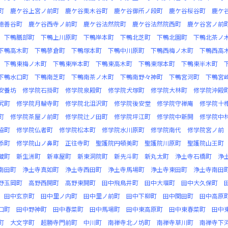
町
鹿ケ谷上宮ノ前町
鹿ケ谷栗木谷町
鹿ケ谷御所ノ段町
鹿ケ谷桜谷町
鹿ケ
徳善谷町
鹿ケ谷西寺ノ前町
鹿ケ谷法然院町
鹿ケ谷法然院西町
鹿ケ谷宮ノ前
下鴨膳部町
下鴨上川原町
下鴨岸本町
下鴨北芝町
下鴨北園町
下鴨北茶ノ
下鴨高木町
下鴨蓼倉町
下鴨塚本町
下鴨中川原町
下鴨西梅ノ木町
下鴨西高
下鴨東梅ノ木町
下鴨東岸本町
下鴨東高木町
下鴨東塚本町
下鴨東半木町
下鴨水口町
下鴨南芝町
下鴨南茶ノ木町
下鴨南野々神町
下鴨宮河町
下鴨宮
安養坊
修学院石掛町
修学院泉殿町
修学院犬塚町
修学院大林町
修学院沖殿
尻町
修学院月輪寺町
修学院北沮沢町
修学院後安堂
修学院守禅庵
修学院十
町
修学院茶屋ノ前町
修学院辻ノ田町
修学院坪江町
修学院中新開
修学院中
脇町
修学院仏者町
修学院松本町
修学院水川原町
修学院南代
修学院宮ノ前
添町
修学院山ノ鼻町
正往寺町
聖護院円頓美町
聖護院川原町
聖護院山王町
蔵町
新生洲町
新車屋町
新東洞院町
新先斗町
新丸太町
浄土寺石橋町
浄
南田町
浄土寺真如町
浄土寺西田町
浄土寺馬場町
浄土寺東田町
浄土寺南田
野玉岡町
高野西開町
高野東開町
田中飛鳥井町
田中大堰町
田中大久保町
田中玄京町
田中里ノ内町
田中里ノ前町
田中下柳町
田中関田町
田中高原
口町
田中野神町
田中春菜町
田中馬場町
田中東高原町
田中東春菜町
田中
町
大文字町
超勝寺門前町
中川町
南禅寺北ノ坊町
南禅寺草川町
南禅寺下