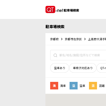
駐車場検索
駐車場検索
京都府
京都市左京区
上高野大湯手
空車あり
車椅子対応あり
QT-
満
満車
空
空車
混
混雑