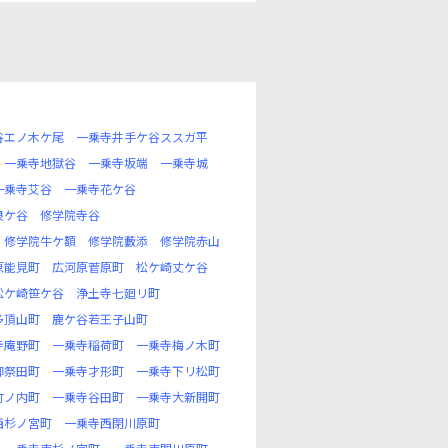
谷エノ木ケ尾
一乗寺井手ケ谷ススガ平
一乗寺地獄谷
一乗寺坂端
一乗寺城
一乗寺艾谷
一乗寺花ケ谷
良ケ谷
修学院寺谷
修学院牛ケ額
修学院藪添
修学院赤山
原能見町
広河原菅原町
松ケ崎丈ケ谷
松ケ崎笹ケ谷
浄土寺七廻リ町
多頂山町
鹿ケ谷若王子山町
寺庵野町
一乗寺稲荷町
一乗寺梅ノ木町
御祭田町
一乗寺才形町
一乗寺下リ松町
竹ノ内町
一乗寺谷田町
一乗寺大新開町
西杉ノ宮町
一乗寺西閉川原町