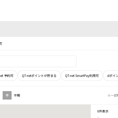
町
net 予約可
QT-netポイントが貯まる
QT-net SmartPay利用可
dポイ
不
不明
※一部
0件表示
1