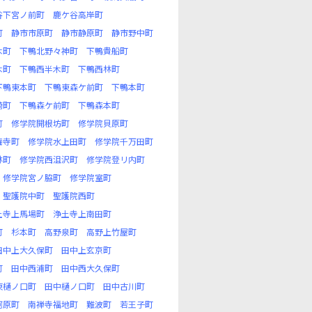
谷下宮ノ前町
鹿ケ谷高岸町
町
静市市原町
静市静原町
静市野中町
木町
下鴨北野々神町
下鴨貴船町
木町
下鴨西半木町
下鴨西林町
下鴨東本町
下鴨東森ケ前町
下鴨本町
崎町
下鴨森ケ前町
下鴨森本町
町
修学院開根坊町
修学院貝原町
権寺町
修学院水上田町
修学院千万田町
林町
修学院西沮沢町
修学院登リ内町
修学院宮ノ脇町
修学院室町
聖護院中町
聖護院西町
土寺上馬場町
浄土寺上南田町
町
杉本町
高野泉町
高野上竹屋町
田中上大久保町
田中上玄京町
町
田中西浦町
田中西大久保町
東樋ノ口町
田中樋ノ口町
田中古川町
河原町
南禅寺福地町
難波町
若王子町