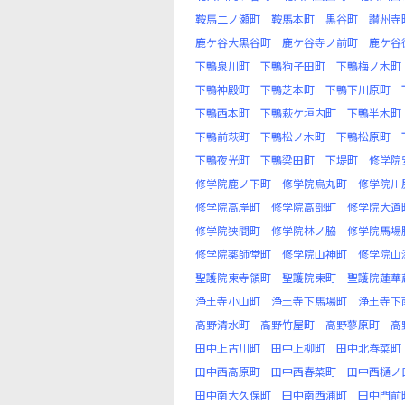
鞍馬二ノ瀬町
鞍馬本町
黒谷町
讃州寺
鹿ケ谷大黒谷町
鹿ケ谷寺ノ前町
鹿ケ谷
下鴨泉川町
下鴨狗子田町
下鴨梅ノ木町
下鴨神殿町
下鴨芝本町
下鴨下川原町
下鴨西本町
下鴨萩ケ垣内町
下鴨半木町
下鴨前萩町
下鴨松ノ木町
下鴨松原町
下鴨夜光町
下鴨梁田町
下堤町
修学院
修学院鹿ノ下町
修学院烏丸町
修学院川
修学院高岸町
修学院高部町
修学院大道
修学院狭間町
修学院林ノ脇
修学院馬場
修学院薬師堂町
修学院山神町
修学院山
聖護院東寺領町
聖護院東町
聖護院蓮華
浄土寺小山町
浄土寺下馬場町
浄土寺下
高野清水町
高野竹屋町
高野蓼原町
高
田中上古川町
田中上柳町
田中北春菜町
田中西高原町
田中西春菜町
田中西樋ノ
田中南大久保町
田中南西浦町
田中門前