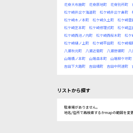
花脊大布施町
花脊原地町
花脊別所町
松ケ崎井出ケ海道町
松ケ崎井出ケ鼻町
松ケ崎木ノ本町
松ケ崎久土町
松ケ崎雲
松ケ崎芝本町
松ケ崎修理式町
松ケ崎正
松ケ崎西池ノ内町
松ケ崎西桜木町
松ケ
松ケ崎樋ノ上町
松ケ崎平田町
松ケ崎堀
八瀬秋元町
八瀬近衛町
八瀬野瀬町
八
山端橋ノ本町
山端森本町
山端柳ケ坪町
吉田下大路町
吉田橘町
吉田中阿達町
リストから探す
駐車場がありません。
地名/住所で再検索するかmapの範囲を変