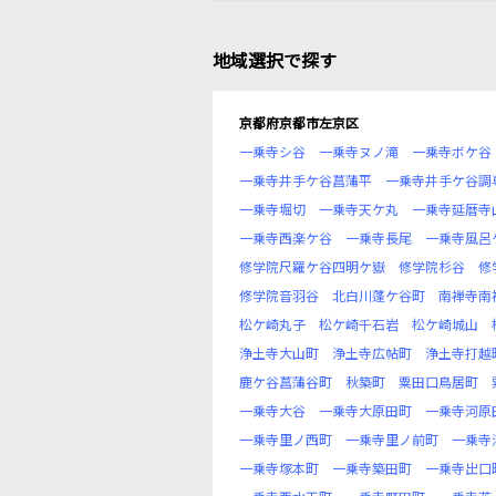
地域選択で探す
京都府京都市左京区
一乗寺シ谷
一乗寺ヌノ滝
一乗寺ボケ谷
一乗寺井手ケ谷菖蒲平
一乗寺井手ケ谷調
一乗寺堀切
一乗寺天ケ丸
一乗寺延暦寺
一乗寺西楽ケ谷
一乗寺長尾
一乗寺風呂
修学院尺羅ケ谷四明ケ嶽
修学院杉谷
修
修学院音羽谷
北白川蓬ケ谷町
南禅寺南
松ケ崎丸子
松ケ崎千石岩
松ケ崎城山
浄土寺大山町
浄土寺広帖町
浄土寺打越
鹿ケ谷菖蒲谷町
秋築町
粟田口鳥居町
一乗寺大谷
一乗寺大原田町
一乗寺河原
一乗寺里ノ西町
一乗寺里ノ前町
一乗寺
一乗寺塚本町
一乗寺築田町
一乗寺出口