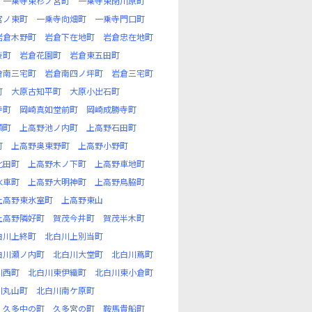
一乗寺東杉ノ宮町
一乗寺東閉川原町
宮ノ東町
一乗寺向畑町
一乗寺門口町
岩倉木野町
岩倉下在地町
岩倉忠在地町
枝町
岩倉花園町
岩倉東五田町
倉南三宅町
岩倉南四ノ坪町
岩倉三宅町
町
大原古知平町
大原小出石町
寺町
岡崎真如堂前町
岡崎成勝寺町
頭町
上高野池ノ内町
上高野石田町
町
上高野奥東野町
上高野小野町
北田町
上高野木ノ下町
上高野車地町
水車町
上高野大明神町
上高野鳥脇町
上高野東氷室町
上高野東山
上高野隣好町
賀茂今井町
賀茂半木町
白川上終町
北白川上別当町
白川瀬ノ内町
北白川大堂町
北白川蔦町
川西町
北白川東伊織町
北白川東小倉町
川丸山町
北白川南ケ原町
久多中の町
久多宮の町
鞍馬貴船町