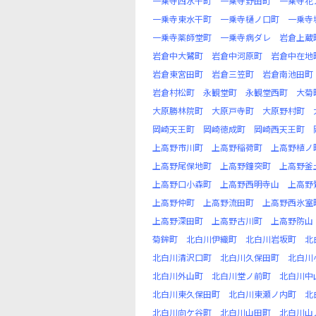
一乗寺西水干町
一乗寺野田町
一乗寺花
一乗寺東水干町
一乗寺樋ノ口町
一乗寺
一乗寺薬師堂町
一乗寺病ダレ
岩倉上蔵
岩倉中大鷺町
岩倉中河原町
岩倉中在地
岩倉東宮田町
岩倉三笠町
岩倉南池田町
岩倉村松町
永観堂町
永観堂西町
大菊
大原勝林院町
大原戸寺町
大原野村町
岡崎天王町
岡崎徳成町
岡崎西天王町
上高野市川町
上高野稲荷町
上高野植ノ
上高野尾保地町
上高野鐘突町
上高野釜
上高野口小森町
上高野西明寺山
上高野
上高野仲町
上高野流田町
上高野西氷室
上高野深田町
上高野古川町
上高野防山
菊鉾町
北白川伊織町
北白川岩坂町
北
北白川清沢口町
北白川久保田町
北白川
北白川外山町
北白川堂ノ前町
北白川中
北白川東久保田町
北白川東瀬ノ内町
北
北白川向ケ谷町
北白川山田町
北白川山