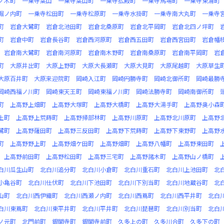
ノ木町
一乗寺葉山
一乗寺葉山町
一乗寺払殿町
一乗寺馬場町
一乗寺東浦町
堀ノ内町
一乗寺松田町
一乗寺松原町
一乗寺水掛町
一乗寺南大丸町
一乗寺
町
岩倉大鷺町
岩倉北池田町
岩倉北桑原町
岩倉北平岡町
岩倉北四ノ坪町
町
岩倉中町
岩倉長谷町
岩倉西河原町
岩倉西五田町
岩倉西宮田町
岩倉幡
岩倉南大鷺町
岩倉南河原町
岩倉南木野町
岩倉南桑原町
岩倉南平岡町
岩
町
大原井出町
大原上野町
大原大長瀬町
大原大見町
大原尾越町
大原草生
大原百井町
大原来迎院町
岡崎入江町
岡崎円勝寺町
岡崎北御所町
岡崎最勝
岡崎西福ノ川町
岡崎東天王町
岡崎東福ノ川町
岡崎法勝寺町
岡崎南御所町
町
上高野上畑町
上高野大塚町
上高野大橋町
上高野大湯手町
上高野奥小森
土町
上高野上荒蒔町
上高野掃部林町
上高野川原町
上高野北川原町
上高野
鷺町
上高野薩田町
上高野三反田町
上高野下荒蒔町
上高野下東野町
上高野
町
上高野野上町
上高野畑ケ田町
上高野畑町
上高野八幡町
上高野東田町
上高野前田町
上高野松田町
上高野三宅町
上高野諸木町
上高野山ノ橋町
白川瓜生山町
北白川追分町
北白川小倉町
北白川重石町
北白川上池田町
北
小亀谷町
北白川仕伏町
北白川下池田町
北白川下別当町
北白川地蔵谷町
北
山町
北白川西伊織町
北白川西瀬ノ内町
北白川西蔦町
北白川西平井町
北白
白川東蔦町
北白川東平井町
北白川平井町
北白川琵琶町
北白川別当町
北白
ノ元町
北門前町
銀閣寺町
銀閣寺前町
久多上の町
久多川合町
久多下の町