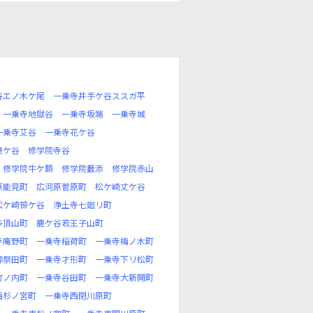
谷エノ木ケ尾
一乗寺井手ケ谷ススガ平
一乗寺地獄谷
一乗寺坂端
一乗寺城
一乗寺艾谷
一乗寺花ケ谷
良ケ谷
修学院寺谷
修学院牛ケ額
修学院藪添
修学院赤山
原能見町
広河原菅原町
松ケ崎丈ケ谷
松ケ崎笹ケ谷
浄土寺七廻リ町
多頂山町
鹿ケ谷若王子山町
寺庵野町
一乗寺稲荷町
一乗寺梅ノ木町
御祭田町
一乗寺才形町
一乗寺下リ松町
竹ノ内町
一乗寺谷田町
一乗寺大新開町
西杉ノ宮町
一乗寺西閉川原町