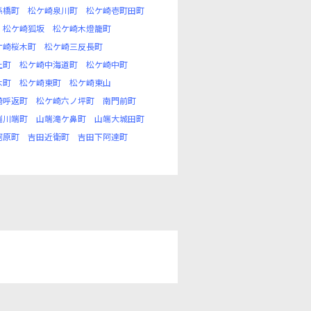
孫橋町
松ケ崎泉川町
松ケ崎壱町田町
松ケ崎狐坂
松ケ崎木燈籠町
ケ崎桜木町
松ケ崎三反長町
上町
松ケ崎中海道町
松ケ崎中町
木町
松ケ崎東町
松ケ崎東山
崎呼返町
松ケ崎六ノ坪町
南門前町
端川端町
山端滝ケ鼻町
山端大城田町
河原町
吉田近衛町
吉田下阿達町