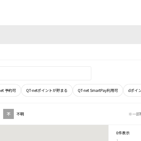
net 予約可
QT-netポイントが貯まる
QT-net SmartPay利用可
dポイ
不
不明
※一部
0件表示
1