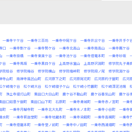
一乗寺ヤケ谷
一乗寺三百坊
一乗寺中尾ケ谷
一乗寺井出ケ谷
一乗寺井手ケ
専口
一乗寺割ケ谷
一乗寺勢ケ谷
一乗寺北高山
一乗寺南高山
一乗寺厩ケ谷
山
一乗寺掛橋
一乗寺東楽ケ谷
一乗寺池ケ谷
一乗寺燈篭本町
一乗寺砂坂
ケ谷
一乗寺馬坂
一乗寺黒目ケ谷
上高野氷室山
上高野沢淵町
修学院丸子青
学院桂谷
修学院梅谷
修学院横山
修学院檜峠町
修学院段ノ尾
修学院淵ケ谷
禅寺山町
南禅寺風呂山町
広河原下之町
広河原尾花町
広河原杓子屋町
広河
松ケ崎境ケ谷
松ケ崎大谷
松ケ崎寝子ケ山
松ケ崎小竹藪町
松ケ崎深泥池端
町
浄土寺提灯山町
粟田口大日山町
鹿ケ谷不動山町
鹿ケ谷善気山町
鹿ケ谷
粟田口如意ケ嶽町
粟田口山下町
石原町
一乗寺青城町
一乗寺赤ノ宮町
一乗
田町
一乗寺月輪寺町
一乗寺北大丸町
一乗寺木ノ本町
一乗寺小谷町
一乗寺
清水町
一乗寺釈迦堂町
一乗寺地蔵本町
一乗寺染殿町
一乗寺高槻町
一乗寺
町
一乗寺燈籠本町
一乗寺堂ノ前町
一乗寺中ノ田町
一乗寺西浦畑町
一乗寺