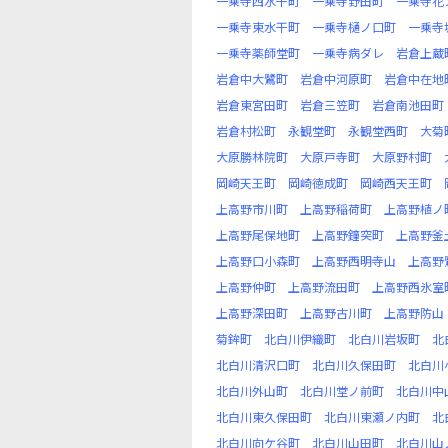
一乗寺西水干町
一乗寺野田町
一乗寺花
一乗寺東水干町
一乗寺樋ノ口町
一乗寺
一乗寺薬師堂町
一乗寺病ダレ
岩倉上蔵
岩倉中大鷺町
岩倉中河原町
岩倉中在地
岩倉東宮田町
岩倉三笠町
岩倉南池田町
岩倉村松町
永観堂町
永観堂西町
大菊
大原勝林院町
大原戸寺町
大原野村町
岡崎天王町
岡崎徳成町
岡崎西天王町
上高野市川町
上高野稲荷町
上高野植ノ
上高野尾保地町
上高野鐘突町
上高野釜
上高野口小森町
上高野西明寺山
上高野
上高野仲町
上高野流田町
上高野西氷室
上高野深田町
上高野古川町
上高野防山
菊鉾町
北白川伊織町
北白川岩坂町
北
北白川清沢口町
北白川久保田町
北白川
北白川外山町
北白川堂ノ前町
北白川中
北白川東久保田町
北白川東瀬ノ内町
北
北白川向ケ谷町
北白川山田町
北白川山