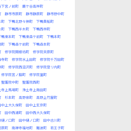
谷下宮ノ前町
鹿ケ谷高岸町
町
静市市原町
静市静原町
静市野中町
木町
下鴨北野々神町
下鴨貴船町
木町
下鴨西半木町
下鴨西林町
下鴨東本町
下鴨東森ケ前町
下鴨本町
崎町
下鴨森ケ前町
下鴨森本町
町
修学院開根坊町
修学院貝原町
権寺町
修学院水上田町
修学院千万田町
林町
修学院西沮沢町
修学院登リ内町
修学院宮ノ脇町
修学院室町
聖護院中町
聖護院西町
土寺上馬場町
浄土寺上南田町
町
杉本町
高野泉町
高野上竹屋町
田中上大久保町
田中上玄京町
町
田中西浦町
田中西大久保町
東樋ノ口町
田中樋ノ口町
田中古川町
河原町
南禅寺福地町
難波町
若王子町