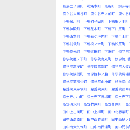
鞍馬二ノ瀬町
鞍馬本町
黒谷町
讃州寺
鹿ケ谷大黒谷町
鹿ケ谷寺ノ前町
鹿ケ谷
下鴨泉川町
下鴨狗子田町
下鴨梅ノ木町
下鴨神殿町
下鴨芝本町
下鴨下川原町
下鴨西本町
下鴨萩ケ垣内町
下鴨半木町
下鴨前萩町
下鴨松ノ木町
下鴨松原町
下鴨夜光町
下鴨梁田町
下堤町
修学院
修学院鹿ノ下町
修学院烏丸町
修学院川
修学院高岸町
修学院高部町
修学院大道
修学院狭間町
修学院林ノ脇
修学院馬場
修学院薬師堂町
修学院山神町
修学院山
聖護院東寺領町
聖護院東町
聖護院蓮華
浄土寺小山町
浄土寺下馬場町
浄土寺下
高野清水町
高野竹屋町
高野蓼原町
高
田中上古川町
田中上柳町
田中北春菜町
田中西高原町
田中西春菜町
田中西樋ノ
田中南大久保町
田中南西浦町
田中門前