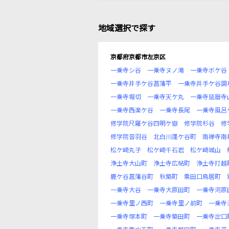
地域選択で探す
京都府京都市左京区
一乗寺シ谷
一乗寺ヌノ滝
一乗寺ボケ谷
一乗寺井手ケ谷菖蒲平
一乗寺井手ケ谷調
一乗寺堀切
一乗寺天ケ丸
一乗寺延暦寺
一乗寺西楽ケ谷
一乗寺長尾
一乗寺風呂
修学院尺羅ケ谷四明ケ嶽
修学院杉谷
修
修学院音羽谷
北白川蓬ケ谷町
南禅寺南
松ケ崎丸子
松ケ崎千石岩
松ケ崎城山
浄土寺大山町
浄土寺広帖町
浄土寺打越
鹿ケ谷菖蒲谷町
秋築町
粟田口鳥居町
一乗寺大谷
一乗寺大原田町
一乗寺河原
一乗寺里ノ西町
一乗寺里ノ前町
一乗寺
一乗寺塚本町
一乗寺築田町
一乗寺出口