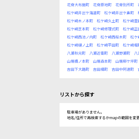
花脊大布施町
花脊原地町
花脊別所町
松ケ崎井出ケ海道町
松ケ崎井出ケ鼻町
松ケ崎木ノ本町
松ケ崎久土町
松ケ崎雲
松ケ崎芝本町
松ケ崎修理式町
松ケ崎正
松ケ崎西池ノ内町
松ケ崎西桜木町
松ケ
松ケ崎樋ノ上町
松ケ崎平田町
松ケ崎堀
八瀬秋元町
八瀬近衛町
八瀬野瀬町
八
山端橋ノ本町
山端森本町
山端柳ケ坪町
吉田下大路町
吉田橘町
吉田中阿達町
リストから探す
駐車場がありません。
地名/住所で再検索するかmapの範囲を変