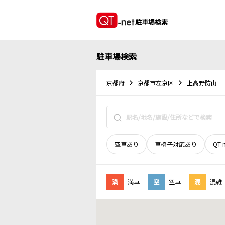
駐車場検索
駐車場検索
京都府
京都市左京区
上高野防山
空車あり
車椅子対応あり
QT-
満
満車
空
空車
混
混雑