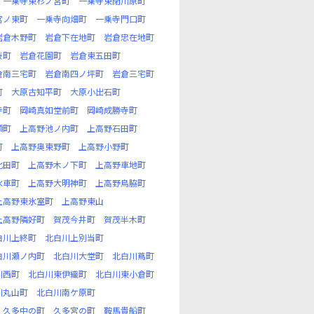
一乗寺東杉ノ宮町
一乗寺東閉川原町
宮ノ東町
一乗寺向畑町
一乗寺門口町
岩倉木野町
岩倉下在地町
岩倉忠在地町
枝町
岩倉花園町
岩倉東五田町
倉南三宅町
岩倉南四ノ坪町
岩倉三宅町
町
大原古知平町
大原小出石町
寺町
岡崎真如堂前町
岡崎成勝寺町
頭町
上高野池ノ内町
上高野石田町
町
上高野奥東野町
上高野小野町
北田町
上高野木ノ下町
上高野車地町
水車町
上高野大明神町
上高野鳥脇町
上高野東氷室町
上高野東山
上高野隣好町
賀茂今井町
賀茂半木町
白川上終町
北白川上別当町
白川瀬ノ内町
北白川大堂町
北白川蔦町
川西町
北白川東伊織町
北白川東小倉町
川丸山町
北白川南ケ原町
久多中の町
久多宮の町
鞍馬貴船町