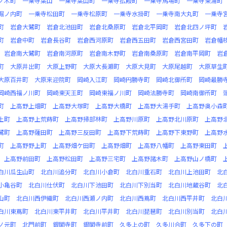
ノ木町
一乗寺葉山
一乗寺葉山町
一乗寺払殿町
一乗寺馬場町
一乗寺東浦町
堀ノ内町
一乗寺松田町
一乗寺松原町
一乗寺水掛町
一乗寺南大丸町
一乗寺
町
岩倉大鷺町
岩倉北池田町
岩倉北桑原町
岩倉北平岡町
岩倉北四ノ坪町
町
岩倉中町
岩倉長谷町
岩倉西河原町
岩倉西五田町
岩倉西宮田町
岩倉幡
岩倉南大鷺町
岩倉南河原町
岩倉南木野町
岩倉南桑原町
岩倉南平岡町
岩
町
大原井出町
大原上野町
大原大長瀬町
大原大見町
大原尾越町
大原草生
大原百井町
大原来迎院町
岡崎入江町
岡崎円勝寺町
岡崎北御所町
岡崎最勝
岡崎西福ノ川町
岡崎東天王町
岡崎東福ノ川町
岡崎法勝寺町
岡崎南御所町
町
上高野上畑町
上高野大塚町
上高野大橋町
上高野大湯手町
上高野奥小森
土町
上高野上荒蒔町
上高野掃部林町
上高野川原町
上高野北川原町
上高野
鷺町
上高野薩田町
上高野三反田町
上高野下荒蒔町
上高野下東野町
上高野
町
上高野野上町
上高野畑ケ田町
上高野畑町
上高野八幡町
上高野東田町
上高野前田町
上高野松田町
上高野三宅町
上高野諸木町
上高野山ノ橋町
白川瓜生山町
北白川追分町
北白川小倉町
北白川重石町
北白川上池田町
北
小亀谷町
北白川仕伏町
北白川下池田町
北白川下別当町
北白川地蔵谷町
北
山町
北白川西伊織町
北白川西瀬ノ内町
北白川西蔦町
北白川西平井町
北白
白川東蔦町
北白川東平井町
北白川平井町
北白川琵琶町
北白川別当町
北白
ノ元町
北門前町
銀閣寺町
銀閣寺前町
久多上の町
久多川合町
久多下の町