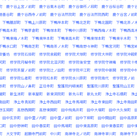
町
鹿ケ谷上宮ノ前町
鹿ケ谷栗木谷町
鹿ケ谷御所ノ段町
鹿ケ谷桜谷町
鹿ケ
徳善谷町
鹿ケ谷西寺ノ前町
鹿ケ谷法然院町
鹿ケ谷法然院西町
鹿ケ谷宮ノ前
下鴨膳部町
下鴨上川原町
下鴨岸本町
下鴨北芝町
下鴨北園町
下鴨北茶ノ
下鴨高木町
下鴨蓼倉町
下鴨塚本町
下鴨中川原町
下鴨西梅ノ木町
下鴨西高
下鴨東梅ノ木町
下鴨東岸本町
下鴨東高木町
下鴨東塚本町
下鴨東半木町
下鴨水口町
下鴨南芝町
下鴨南茶ノ木町
下鴨南野々神町
下鴨宮河町
下鴨宮
安養坊
修学院石掛町
修学院泉殿町
修学院犬塚町
修学院大林町
修学院沖殿
尻町
修学院月輪寺町
修学院北沮沢町
修学院後安堂
修学院守禅庵
修学院十
町
修学院茶屋ノ前町
修学院辻ノ田町
修学院坪江町
修学院中新開
修学院中
脇町
修学院仏者町
修学院松本町
修学院水川原町
修学院南代
修学院宮ノ前
添町
修学院山ノ鼻町
正往寺町
聖護院円頓美町
聖護院川原町
聖護院山王町
蔵町
新生洲町
新車屋町
新東洞院町
新先斗町
新丸太町
浄土寺石橋町
浄
南田町
浄土寺真如町
浄土寺西田町
浄土寺馬場町
浄土寺東田町
浄土寺南田
野玉岡町
高野西開町
高野東開町
田中飛鳥井町
田中大堰町
田中大久保町
田中玄京町
田中里ノ内町
田中里ノ前町
田中下柳町
田中関田町
田中高原
口町
田中野神町
田中春菜町
田中馬場町
田中東高原町
田中東春菜町
田中
町
大文字町
超勝寺門前町
中川町
南禅寺北ノ坊町
南禅寺草川町
南禅寺下