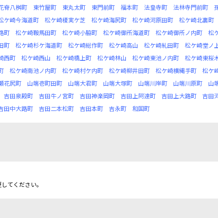
花脊八桝町
東竹屋町
東丸太町
東門前町
福本町
法皇寺町
法林寺門前町
松ケ崎今海道町
松ケ崎榎実ケ芝
松ケ崎海尻町
松ケ崎河原田町
松ケ崎北裏町
路町
松ケ崎鞍馬田町
松ケ崎小脇町
松ケ崎御所海道町
松ケ崎御所ノ内町
松
田町
松ケ崎杉ケ海道町
松ケ崎総作町
松ケ崎高山
松ケ崎糺田町
松ケ崎堂ノ
崎西町
松ケ崎西山
松ケ崎橋上町
松ケ崎林山
松ケ崎東池ノ内町
松ケ崎東桜
町
松ケ崎南池ノ内町
松ケ崎村ケ内町
松ケ崎柳井田町
松ケ崎横縄手町
松ケ
瀬花尻町
山端壱町田町
山端大君町
山端大塚町
山端川岸町
山端川原町
山
吉田泉殿町
吉田牛ノ宮町
吉田神楽岡町
吉田上阿達町
吉田上大路町
吉田
吉田中大路町
吉田二本松町
吉田本町
吉永町
和国町
更してください。