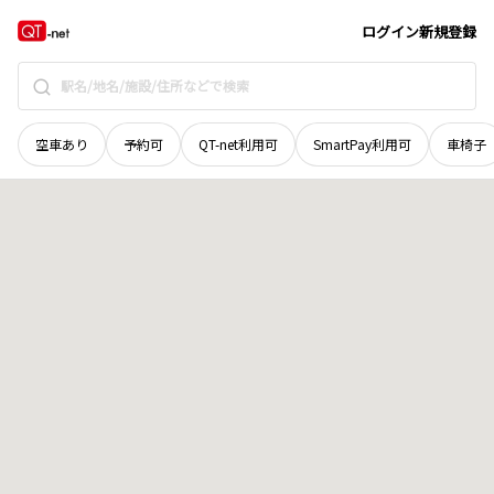
京都府
京都市左京区
修学院尺羅ケ谷四明ケ嶽
地域選択で探す
ログイン
新規登録
空車あり
予約可
QT-net利用可
SmartPay利用可
車椅子