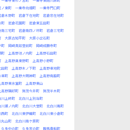
一乗寺東杉ノ宮町
一乗寺東閉川原町
宮ノ東町
一乗寺向畑町
一乗寺門口町
岩倉木野町
岩倉下在地町
岩倉忠在地町
枝町
岩倉花園町
岩倉東五田町
倉南三宅町
岩倉南四ノ坪町
岩倉三宅町
町
大原古知平町
大原小出石町
寺町
岡崎真如堂前町
岡崎成勝寺町
頭町
上高野池ノ内町
上高野石田町
町
上高野奥東野町
上高野小野町
北田町
上高野木ノ下町
上高野車地町
水車町
上高野大明神町
上高野鳥脇町
上高野東氷室町
上高野東山
上高野隣好町
賀茂今井町
賀茂半木町
白川上終町
北白川上別当町
白川瀬ノ内町
北白川大堂町
北白川蔦町
川西町
北白川東伊織町
北白川東小倉町
川丸山町
北白川南ケ原町
久多中の町
久多宮の町
鞍馬貴船町