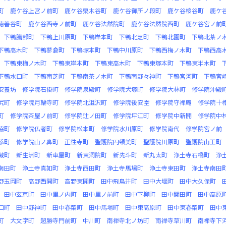
町
鹿ケ谷上宮ノ前町
鹿ケ谷栗木谷町
鹿ケ谷御所ノ段町
鹿ケ谷桜谷町
鹿ケ
徳善谷町
鹿ケ谷西寺ノ前町
鹿ケ谷法然院町
鹿ケ谷法然院西町
鹿ケ谷宮ノ前
下鴨膳部町
下鴨上川原町
下鴨岸本町
下鴨北芝町
下鴨北園町
下鴨北茶ノ
下鴨高木町
下鴨蓼倉町
下鴨塚本町
下鴨中川原町
下鴨西梅ノ木町
下鴨西高
下鴨東梅ノ木町
下鴨東岸本町
下鴨東高木町
下鴨東塚本町
下鴨東半木町
下鴨水口町
下鴨南芝町
下鴨南茶ノ木町
下鴨南野々神町
下鴨宮河町
下鴨宮
安養坊
修学院石掛町
修学院泉殿町
修学院犬塚町
修学院大林町
修学院沖殿
尻町
修学院月輪寺町
修学院北沮沢町
修学院後安堂
修学院守禅庵
修学院十
町
修学院茶屋ノ前町
修学院辻ノ田町
修学院坪江町
修学院中新開
修学院中
脇町
修学院仏者町
修学院松本町
修学院水川原町
修学院南代
修学院宮ノ前
添町
修学院山ノ鼻町
正往寺町
聖護院円頓美町
聖護院川原町
聖護院山王町
蔵町
新生洲町
新車屋町
新東洞院町
新先斗町
新丸太町
浄土寺石橋町
浄
南田町
浄土寺真如町
浄土寺西田町
浄土寺馬場町
浄土寺東田町
浄土寺南田
野玉岡町
高野西開町
高野東開町
田中飛鳥井町
田中大堰町
田中大久保町
田中玄京町
田中里ノ内町
田中里ノ前町
田中下柳町
田中関田町
田中高原
口町
田中野神町
田中春菜町
田中馬場町
田中東高原町
田中東春菜町
田中
町
大文字町
超勝寺門前町
中川町
南禅寺北ノ坊町
南禅寺草川町
南禅寺下