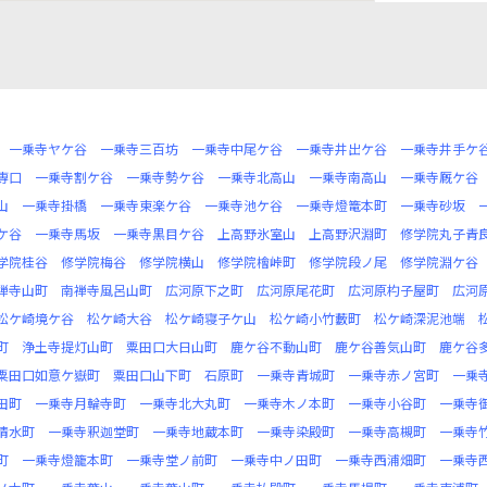
一乗寺ヤケ谷
一乗寺三百坊
一乗寺中尾ケ谷
一乗寺井出ケ谷
一乗寺井手ケ
専口
一乗寺割ケ谷
一乗寺勢ケ谷
一乗寺北高山
一乗寺南高山
一乗寺厩ケ谷
山
一乗寺掛橋
一乗寺東楽ケ谷
一乗寺池ケ谷
一乗寺燈篭本町
一乗寺砂坂
ケ谷
一乗寺馬坂
一乗寺黒目ケ谷
上高野氷室山
上高野沢淵町
修学院丸子青
学院桂谷
修学院梅谷
修学院横山
修学院檜峠町
修学院段ノ尾
修学院淵ケ谷
禅寺山町
南禅寺風呂山町
広河原下之町
広河原尾花町
広河原杓子屋町
広河
松ケ崎境ケ谷
松ケ崎大谷
松ケ崎寝子ケ山
松ケ崎小竹藪町
松ケ崎深泥池端
町
浄土寺提灯山町
粟田口大日山町
鹿ケ谷不動山町
鹿ケ谷善気山町
鹿ケ谷
粟田口如意ケ嶽町
粟田口山下町
石原町
一乗寺青城町
一乗寺赤ノ宮町
一乗
田町
一乗寺月輪寺町
一乗寺北大丸町
一乗寺木ノ本町
一乗寺小谷町
一乗寺
清水町
一乗寺釈迦堂町
一乗寺地蔵本町
一乗寺染殿町
一乗寺高槻町
一乗寺
町
一乗寺燈籠本町
一乗寺堂ノ前町
一乗寺中ノ田町
一乗寺西浦畑町
一乗寺