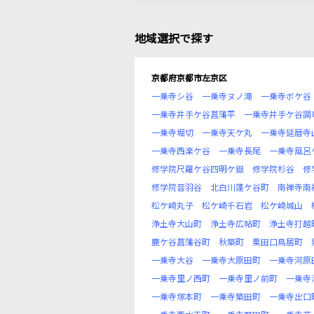
地域選択で探す
京都府京都市左京区
一乗寺シ谷
一乗寺ヌノ滝
一乗寺ボケ谷
一乗寺井手ケ谷菖蒲平
一乗寺井手ケ谷調
一乗寺堀切
一乗寺天ケ丸
一乗寺延暦寺
一乗寺西楽ケ谷
一乗寺長尾
一乗寺風呂
修学院尺羅ケ谷四明ケ嶽
修学院杉谷
修
修学院音羽谷
北白川蓬ケ谷町
南禅寺南
松ケ崎丸子
松ケ崎千石岩
松ケ崎城山
浄土寺大山町
浄土寺広帖町
浄土寺打越
鹿ケ谷菖蒲谷町
秋築町
粟田口鳥居町
一乗寺大谷
一乗寺大原田町
一乗寺河原
一乗寺里ノ西町
一乗寺里ノ前町
一乗寺
一乗寺塚本町
一乗寺築田町
一乗寺出口