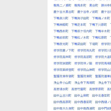
鞍馬二ノ瀬町
鞍馬本町
黒谷町
讃州寺
鹿ケ谷大黒谷町
鹿ケ谷寺ノ前町
鹿ケ谷
下鴨泉川町
下鴨狗子田町
下鴨梅ノ木町
下鴨神殿町
下鴨芝本町
下鴨下川原町
下鴨西本町
下鴨萩ケ垣内町
下鴨半木町
下鴨前萩町
下鴨松ノ木町
下鴨松原町
下鴨夜光町
下鴨梁田町
下堤町
修学院
修学院鹿ノ下町
修学院烏丸町
修学院川
修学院高岸町
修学院高部町
修学院大道
修学院狭間町
修学院林ノ脇
修学院馬場
修学院薬師堂町
修学院山神町
修学院山
聖護院東寺領町
聖護院東町
聖護院蓮華
浄土寺小山町
浄土寺下馬場町
浄土寺下
高野清水町
高野竹屋町
高野蓼原町
高
田中上古川町
田中上柳町
田中北春菜町
田中西高原町
田中西春菜町
田中西樋ノ
田中南大久保町
田中南西浦町
田中門前