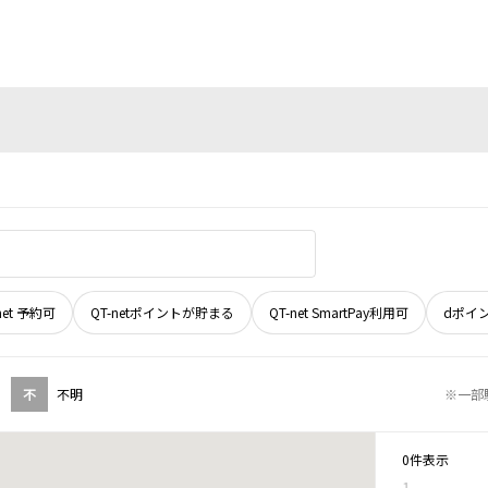
net 予約可
QT-netポイントが貯まる
QT-net SmartPay利用可
dポイ
不
不明
※一部
0件表示
1