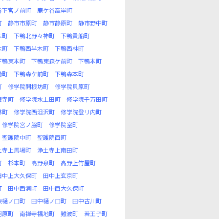
谷下宮ノ前町
鹿ケ谷高岸町
町
静市市原町
静市静原町
静市野中町
木町
下鴨北野々神町
下鴨貴船町
木町
下鴨西半木町
下鴨西林町
下鴨東本町
下鴨東森ケ前町
下鴨本町
崎町
下鴨森ケ前町
下鴨森本町
町
修学院開根坊町
修学院貝原町
権寺町
修学院水上田町
修学院千万田町
林町
修学院西沮沢町
修学院登リ内町
修学院宮ノ脇町
修学院室町
聖護院中町
聖護院西町
土寺上馬場町
浄土寺上南田町
町
杉本町
高野泉町
高野上竹屋町
田中上大久保町
田中上玄京町
町
田中西浦町
田中西大久保町
東樋ノ口町
田中樋ノ口町
田中古川町
河原町
南禅寺福地町
難波町
若王子町