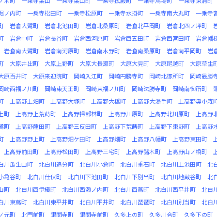
ノ木町
一乗寺葉山
一乗寺葉山町
一乗寺払殿町
一乗寺馬場町
一乗寺東浦町
堀ノ内町
一乗寺松田町
一乗寺松原町
一乗寺水掛町
一乗寺南大丸町
一乗寺
町
岩倉大鷺町
岩倉北池田町
岩倉北桑原町
岩倉北平岡町
岩倉北四ノ坪町
町
岩倉中町
岩倉長谷町
岩倉西河原町
岩倉西五田町
岩倉西宮田町
岩倉幡
岩倉南大鷺町
岩倉南河原町
岩倉南木野町
岩倉南桑原町
岩倉南平岡町
岩
町
大原井出町
大原上野町
大原大長瀬町
大原大見町
大原尾越町
大原草生
大原百井町
大原来迎院町
岡崎入江町
岡崎円勝寺町
岡崎北御所町
岡崎最勝
岡崎西福ノ川町
岡崎東天王町
岡崎東福ノ川町
岡崎法勝寺町
岡崎南御所町
町
上高野上畑町
上高野大塚町
上高野大橋町
上高野大湯手町
上高野奥小森
土町
上高野上荒蒔町
上高野掃部林町
上高野川原町
上高野北川原町
上高野
鷺町
上高野薩田町
上高野三反田町
上高野下荒蒔町
上高野下東野町
上高野
町
上高野野上町
上高野畑ケ田町
上高野畑町
上高野八幡町
上高野東田町
上高野前田町
上高野松田町
上高野三宅町
上高野諸木町
上高野山ノ橋町
白川瓜生山町
北白川追分町
北白川小倉町
北白川重石町
北白川上池田町
北
小亀谷町
北白川仕伏町
北白川下池田町
北白川下別当町
北白川地蔵谷町
北
山町
北白川西伊織町
北白川西瀬ノ内町
北白川西蔦町
北白川西平井町
北白
白川東蔦町
北白川東平井町
北白川平井町
北白川琵琶町
北白川別当町
北白
ノ元町
北門前町
銀閣寺町
銀閣寺前町
久多上の町
久多川合町
久多下の町