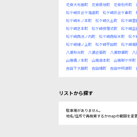
花脊大布施町
花脊原地町
花脊別所町
松ケ崎井出ケ海道町
松ケ崎井出ケ鼻町
松ケ崎木ノ本町
松ケ崎久土町
松ケ崎雲
松ケ崎芝本町
松ケ崎修理式町
松ケ崎正
松ケ崎西池ノ内町
松ケ崎西桜木町
松ケ
松ケ崎樋ノ上町
松ケ崎平田町
松ケ崎堀
八瀬秋元町
八瀬近衛町
八瀬野瀬町
八
山端橋ノ本町
山端森本町
山端柳ケ坪町
吉田下大路町
吉田橘町
吉田中阿達町
リストから探す
駐車場がありません。
地名/住所で再検索するかmapの範囲を変