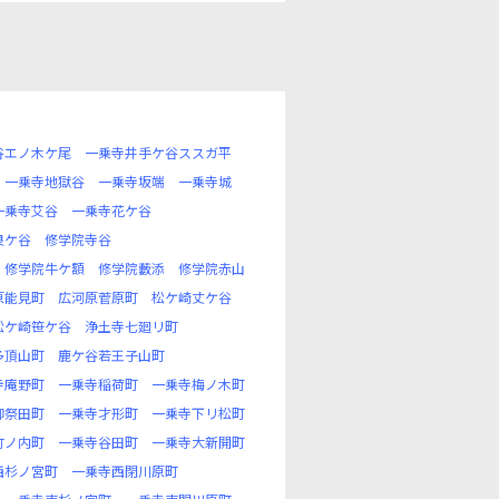
谷エノ木ケ尾
一乗寺井手ケ谷ススガ平
一乗寺地獄谷
一乗寺坂端
一乗寺城
一乗寺艾谷
一乗寺花ケ谷
良ケ谷
修学院寺谷
修学院牛ケ額
修学院藪添
修学院赤山
原能見町
広河原菅原町
松ケ崎丈ケ谷
松ケ崎笹ケ谷
浄土寺七廻リ町
多頂山町
鹿ケ谷若王子山町
寺庵野町
一乗寺稲荷町
一乗寺梅ノ木町
御祭田町
一乗寺才形町
一乗寺下リ松町
竹ノ内町
一乗寺谷田町
一乗寺大新開町
西杉ノ宮町
一乗寺西閉川原町