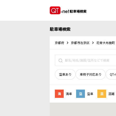
駐車場検索
駐車場検索
京都府
京都市左京区
花脊大布施町
空車あり
車椅子対応あり
QT-
満
満車
空
空車
混
混雑