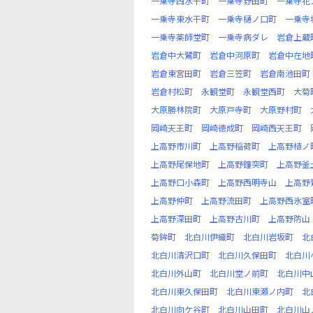
一乗寺西水干町
一乗寺野田町
一乗寺花
一乗寺東水干町
一乗寺樋ノ口町
一乗寺
一乗寺薬師堂町
一乗寺病ダレ
岩倉上蔵
岩倉中大鷺町
岩倉中河原町
岩倉中在地
岩倉東宮田町
岩倉三笠町
岩倉南池田町
岩倉村松町
永観堂町
永観堂西町
大菊
大原勝林院町
大原戸寺町
大原野村町
岡崎天王町
岡崎徳成町
岡崎西天王町
上高野市川町
上高野稲荷町
上高野植ノ
上高野尾保地町
上高野鐘突町
上高野釜
上高野口小森町
上高野西明寺山
上高野
上高野仲町
上高野流田町
上高野西氷室
上高野深田町
上高野古川町
上高野防山
菊鉾町
北白川伊織町
北白川岩坂町
北
北白川清沢口町
北白川久保田町
北白川
北白川外山町
北白川堂ノ前町
北白川中
北白川東久保田町
北白川東瀬ノ内町
北
北白川向ケ谷町
北白川山田町
北白川山