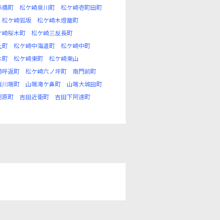
孫橋町
松ケ崎泉川町
松ケ崎壱町田町
松ケ崎狐坂
松ケ崎木燈籠町
ケ崎桜木町
松ケ崎三反長町
上町
松ケ崎中海道町
松ケ崎中町
木町
松ケ崎東町
松ケ崎東山
崎呼返町
松ケ崎六ノ坪町
南門前町
端川端町
山端滝ケ鼻町
山端大城田町
河原町
吉田近衛町
吉田下阿達町