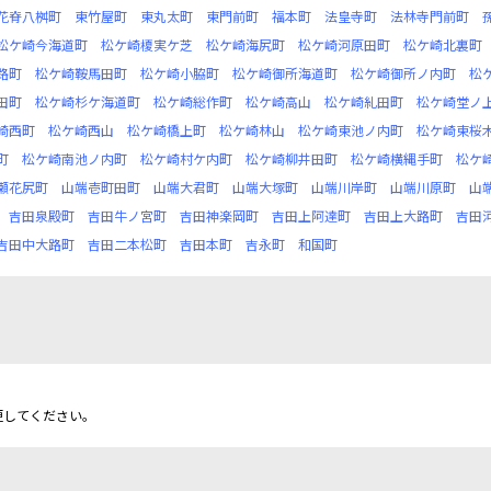
花脊八桝町
東竹屋町
東丸太町
東門前町
福本町
法皇寺町
法林寺門前町
松ケ崎今海道町
松ケ崎榎実ケ芝
松ケ崎海尻町
松ケ崎河原田町
松ケ崎北裏町
路町
松ケ崎鞍馬田町
松ケ崎小脇町
松ケ崎御所海道町
松ケ崎御所ノ内町
松
田町
松ケ崎杉ケ海道町
松ケ崎総作町
松ケ崎高山
松ケ崎糺田町
松ケ崎堂ノ
崎西町
松ケ崎西山
松ケ崎橋上町
松ケ崎林山
松ケ崎東池ノ内町
松ケ崎東桜
町
松ケ崎南池ノ内町
松ケ崎村ケ内町
松ケ崎柳井田町
松ケ崎横縄手町
松ケ
瀬花尻町
山端壱町田町
山端大君町
山端大塚町
山端川岸町
山端川原町
山
吉田泉殿町
吉田牛ノ宮町
吉田神楽岡町
吉田上阿達町
吉田上大路町
吉田
吉田中大路町
吉田二本松町
吉田本町
吉永町
和国町
更してください。