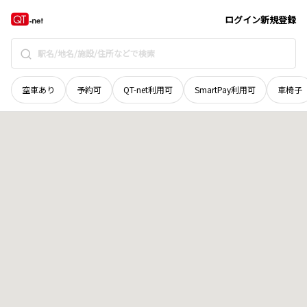
京都府
京都市左京区
鹿ケ谷御所ノ段町
地域選択で探す
ログイン
新規登録
空車あり
予約可
QT-net利用可
SmartPay利用可
車椅子