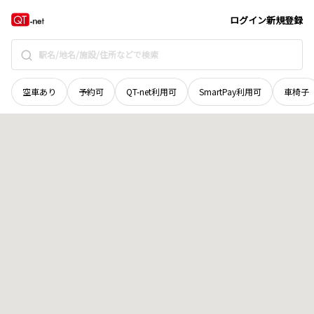
京都府
京都市左京区
鹿ケ谷桜谷町
地域選択で探す
ログイン
新規登録
空車あり
予約可
QT-net利用可
SmartPay利用可
車椅子