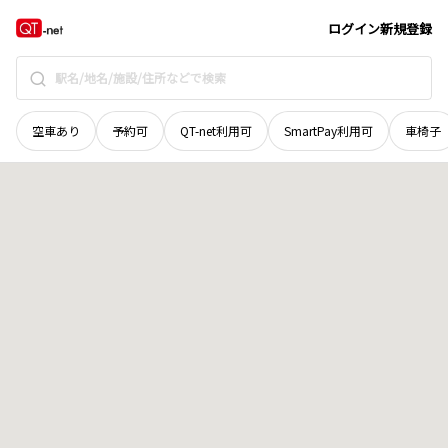
京都府
京都市東山区
今熊野悲田院山町
地域選択で探す
ログイン
新規登録
空車あり
予約可
QT-net利用可
SmartPay利用可
車椅子