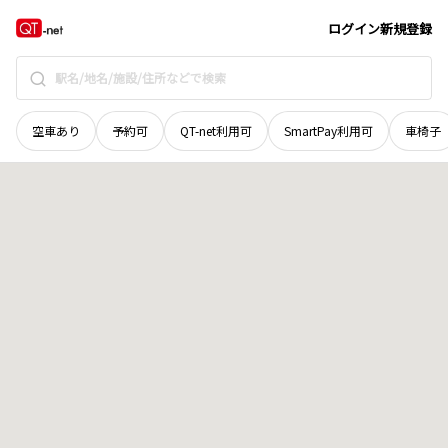
京都府
京都市西京区
下津林南中島町
地域選択で探す
ログイン
新規登録
空車あり
予約可
QT-net利用可
SmartPay利用可
車椅子