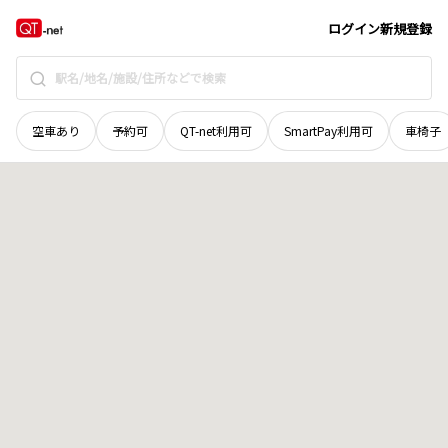
京都府
京都市西京区
大原野小塩町
地域選択で探す
ログイン
新規登録
空車あり
予約可
QT-net利用可
SmartPay利用可
車椅子