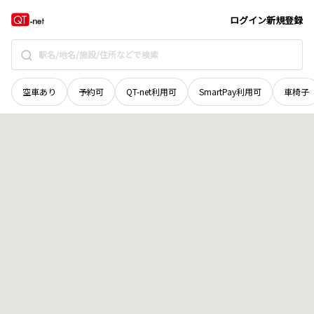
京都府
京都市西京区
山田猫塚町
地域選択で探す
ログイン
新規登録
空車あり
予約可
QT-net利用可
SmartPay利用可
車椅子