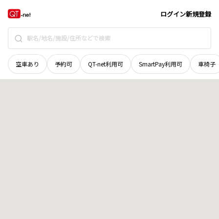
京都府
京都市西京区
御陵池ノ谷
地域選択で探す
ログイン
新規登録
空車あり
予約可
QT-net利用可
SmartPay利用可
車椅子