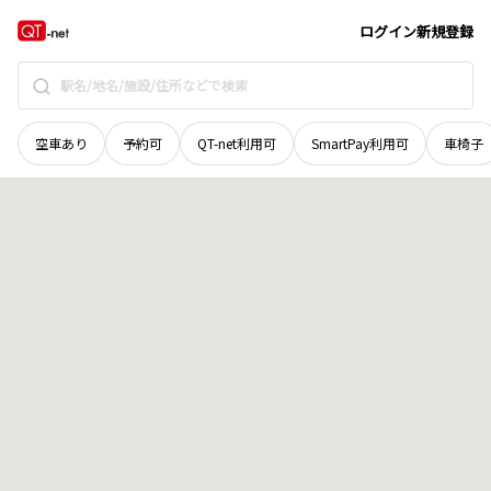
京都府
京都市西京区
桂上野南町
地域選択で探す
ログイン
新規登録
空車あり
予約可
QT-net利用可
SmartPay利用可
車椅子