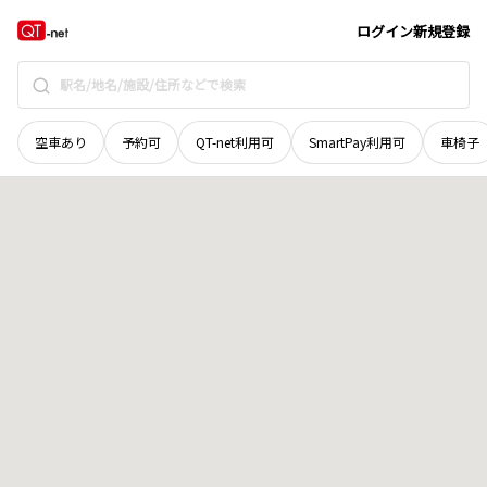
京都府
京都市西京区
樫原蛸田町
地域選択で探す
ログイン
新規登録
空車あり
予約可
QT-net利用可
SmartPay利用可
車椅子