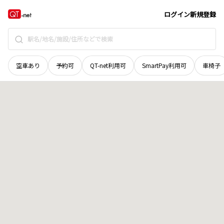
京都府
八幡市
上奈良池ノ向
地域選択で探す
ログイン
新規登録
空車あり
予約可
QT-net利用可
SmartPay利用可
車椅子