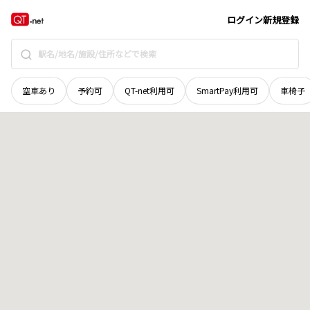
京都府
八幡市
八幡北浦
地域選択で探す
ログイン
新規登録
空車あり
予約可
QT-net利用可
SmartPay利用可
車椅子