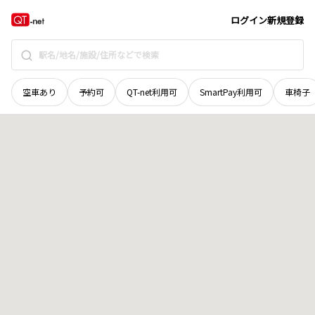
京都府
八幡市
八幡名残
地域選択で探す
ログイン
新規登録
空車あり
予約可
QT-net利用可
SmartPay利用可
車椅子