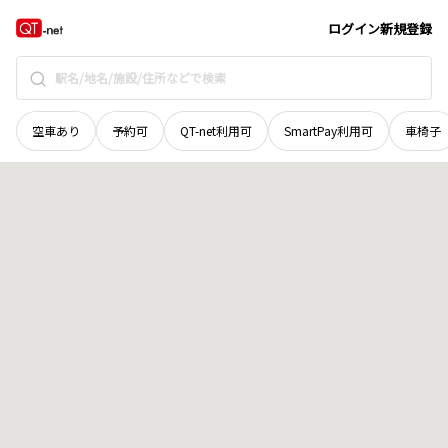
京都府
八幡市
八幡松ケ本
地域選択で探す
ログイン
新規登録
空車あり
予約可
QT-net利用可
SmartPay利用可
車椅子