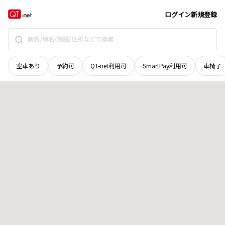
京都府
八幡市
八幡浜
地域選択で探す
ログイン
新規登録
空車あり
予約可
QT-net利用可
SmartPay利用可
車椅子