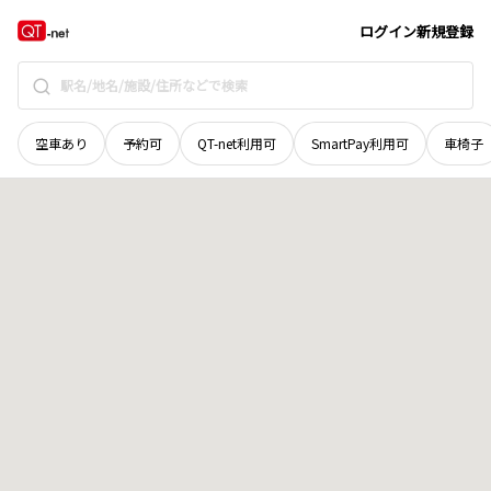
京都府
八幡市
八幡焼木
地域選択で探す
ログイン
新規登録
空車あり
予約可
QT-net利用可
SmartPay利用可
車椅子