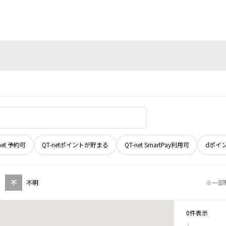
net 予約可
QT-netポイントが貯まる
QT-net SmartPay利用可
dポイ
不
不明
※一部
0件表示
1