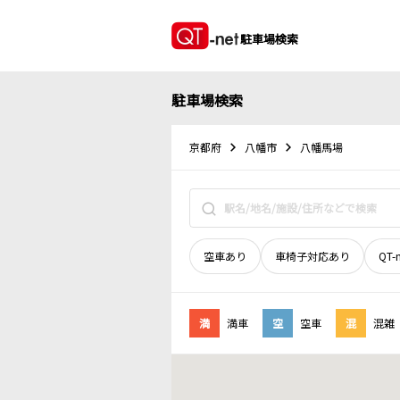
駐車場検索
駐車場検索
京都府
八幡市
八幡馬場
空車あり
車椅子対応あり
QT-
満
満車
空
空車
混
混雑