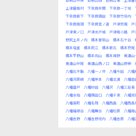
欽明台中央
欽明台西
欽明台東
上津屋
上津屋南村
下奈良井関
下奈良一丁地
下奈良新下
下奈良隅田
下奈良竹垣内
下奈良南頭
下奈良宮ノ道
戸津荒堀
戸
戸津東ノ口
戸津水戸城
戸津南小路
戸
野尻土井ノ内
橋本愛宕山
橋本石ケ谷
橋本塩釜
橋本尻江
橋本新石
橋本狩尾
橋本平野山
橋本向山
橋本焼野
美濃山
美濃山中尾
美濃山西ノ口
美濃山野神
八幡石不動
八幡一ノ坪
八幡今田
八幡
八幡河原崎
八幡岸本
八幡北浦
八幡沓
八幡盛戸
八幡砂田
八幡沢
八幡三反長
八幡水珀
八幡隅田口
八幡千束
八幡双
八幡長町
八幡名残
八幡西島
八幡西高
八幡福禄谷
八幡舞台
八幡松原
八幡南
八幡吉野
八幡吉野垣内
八幡吉原
八幡