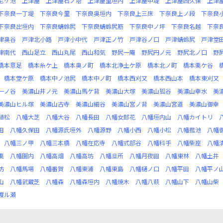
尼ケ池
上津屋
上津屋石ノ塔
上津屋里垣内
上津屋中堤
上津屋西久保
上津
下奈良一丁堤
下奈良今里
下奈良奥垣内
下奈良上三床
下奈良上ノ段
下奈良
下奈良出垣内
下奈良蜻蛉尻
下奈良蜻蛉尻筋
下奈良中ノ坪
下奈良名越
下奈
津奥谷
戸津北小路
戸津小中代
戸津正ノ竹
戸津谷ノ口
戸津蜻蛉尻
戸津堂
津南代
西山足立
西山丸尾
西山和気
野尻一庵
野尻円ノ元
野尻北ノ口
野
橋本意足
橋本糸ケ上
橋本奥ノ町
橋本北浄土ケ原
橋本北ノ町
橋本栗ケ谷
橋本堂ケ原
橋本中ノ池尻
橋本中ノ町
橋本西刈又
橋本西山本
橋本東刈又
一ノ谷
美濃山井ノ元
美濃山馬ケ背
美濃山大塚
美濃山狐谷
美濃山幸水
美
美濃山ヒル塚
美濃山古寺
美濃山細谷
美濃山宮ノ背
美濃山宮道
美濃山御幸
植松
八幡大芝
八幡大谷
八幡長田
八幡女郎花
八幡垣内山
八幡カイトリ
田
八幡久保田
八幡源氏垣外
八幡源野
八幡小西
八幡小松
八幡菰池
八幡
八幡三ノ甲
八幡三本橋
八幡在応寺
八幡式部谷
八幡科手
八幡柴座
八幡
栗
八幡園内
八幡高畑
八幡高坊
八幡旦所
八幡月夜田
八幡東林
八幡土井
坊
八幡馬場
八幡番賀
八幡東浦
八幡東島
八幡樋ノ口
八幡平田
八幡平ノ
山
八幡武蔵芝
八幡森
八幡森垣内
八幡焼木
八幡八萩
八幡山下
八幡山柴
渡ル瀬