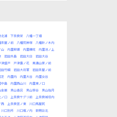
良北浦
下奈良栄
八幡一丁畑
幡茶屋ノ前
八幡荒神塚
八幡針ノ木内
ノ山
内里柳瀬
内里横枕
内里池ノ上
保
岩田外島
岩田大日
岩田大谷
戸津盛戸
戸津露ノ花
美濃山家ノ前
岩田竹綱
岩田大将軍
岩田茶屋ノ前
居芝
内里内
内里大谷
内里女谷
里中島
内里西山川
内里東ノ口
山金振
男山香呂
男山笹谷
男山指月
北ノ口
上奈良サグリ前
上奈良城垣内
ノ西
上奈良宮ノ東
川口馬屋尻
川口別所
川口堀ノ内
欽明台北