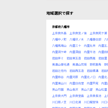
地域選択で探す
京都府八幡市
上奈良外島
上奈良宮ノ後
上奈良尻ケ瀬
八幡中ノ町
八幡伏ノ木
八幡春日部
八
八幡馬場山
内里三十
内里丸林
内里五
内里洞ケ峠
内里深田
内里牛池
内里目
岩田拝ミ
岩田東玉造
岩田西嵐
岩田里
美濃山御毛通
美濃山荒坂
野尻善角
野
岩田辻垣内
岩田西玉造
岩田橋溝
岩田
内里柿谷
内里河原
内里北ノ口
内里北
内里東山川
内里日向堂
内里平尾
内里
男山竹園
男山長沢
男山八望
男山松里
上奈良大門
上奈良堂島
上奈良長池
上
川口扇ノ芝
川口北浦
川口擬宝珠
川口