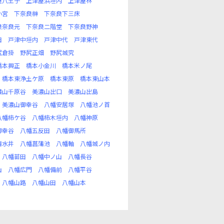
屋八王子
上津屋浜垣内
上津屋林
小宮
下奈良榊
下奈良下三床
良奈良元
下奈良二階堂
下奈良野神
田
戸津中垣内
戸津中代
戸津東代
尻倉掛
野尻正畑
野尻城究
橋本興正
橋本小金川
橋本米ノ尾
橋本東浄土ケ原
橋本東原
橋本東山本
濃山千原谷
美濃山出口
美濃山出島
美濃山御幸谷
八幡安居塚
八幡池ノ首
八幡柿ケ谷
八幡柿木垣内
八幡神原
御幸谷
八幡五反田
八幡御馬所
清水井
八幡菖蒲池
八幡軸
八幡城ノ内
八幡苗田
八幡中ノ山
八幡長谷
山
八幡広門
八幡備前
八幡平谷
八幡山路
八幡山田
八幡山本