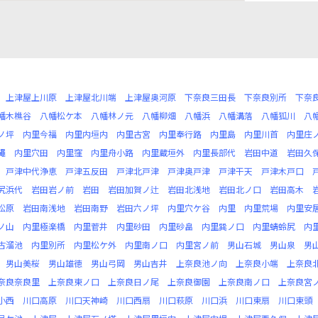
上津屋上川原
上津屋北川端
上津屋奥河原
下奈良三田長
下奈良別所
下奈
幡木樵谷
八幡松ケ本
八幡林ノ元
八幡柳畑
八幡浜
八幡溝落
八幡狐川
八
ノ坪
内里今福
内里内垣内
内里古宮
内里奉行路
内里島
内里川首
内里庄
繩
内里穴田
内里窪
内里舟小路
内里蔵垣外
内里長部代
岩田中道
岩田久
戸津中代浄恵
戸津五反田
戸津北戸津
戸津奥戸津
戸津干天
戸津木戸口
尻浜代
岩田岩ノ前
岩田
岩田加賀ノ辻
岩田北浅地
岩田北ノ口
岩田高木
松原
岩田南浅地
岩田南野
岩田六ノ坪
内里穴ケ谷
内里
内里荒場
内里安
ノ山
内里極楽橋
内里菅井
内里砂田
内里砂畠
内里巽ノ口
内里蜻蛉尻
内
古溜池
内里別所
内里松ケ外
内里南ノ口
内里宮ノ前
男山石城
男山泉
男
男山美桜
男山雄徳
男山弓岡
男山吉井
上奈良池ノ向
上奈良小端
上奈良
奈良奈良里
上奈良東ノ口
上奈良日ノ尾
上奈良御園
上奈良南ノ口
上奈良宮
小西
川口高原
川口天神崎
川口西扇
川口萩原
川口浜
川口東扇
川口東頭