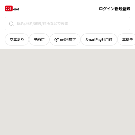
京都府
南丹市
八木町刑部
地域選択で探す
ログイン
新規登録
空車あり
予約可
QT-net利用可
SmartPay利用可
車椅子