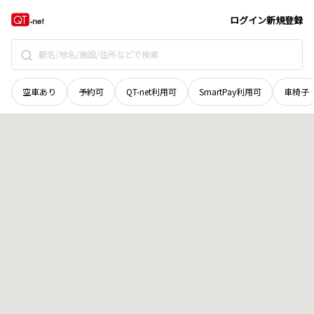
京都府
南丹市
園部町新町
地域選択で探す
ログイン
新規登録
空車あり
予約可
QT-net利用可
SmartPay利用可
車椅子