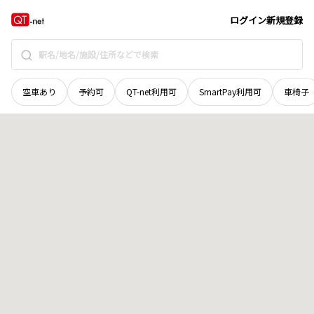
京都府
南丹市
園部町本町
地域選択で探す
ログイン
新規登録
空車あり
予約可
QT-net利用可
SmartPay利用可
車椅子