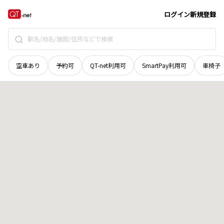
京都府
南丹市
日吉町胡麻
地域選択で探す
ログイン
新規登録
空車あり
予約可
QT-net利用可
SmartPay利用可
車椅子