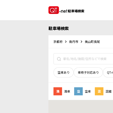
駐車場検索
駐車場検索
京都府
南丹市
美山町長尾
空車あり
車椅子対応あり
QT-
満
満車
空
空車
混
混雑