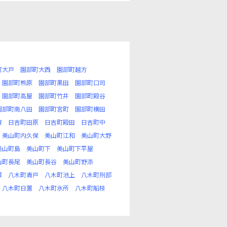
町大戸
園部町大西
園部町越方
園部町熊原
園部町黒田
園部町口司
園部町高屋
園部町竹井
園部町殿谷
園部町南八田
園部町宮町
園部町横田
賀
日吉町田原
日吉町殿田
日吉町中
美山町内久保
美山町江和
美山町大野
美山町島
美山町下
美山町下平屋
山町長尾
美山町長谷
美山町野添
郷
八木町青戸
八木町池上
八木町刑部
八木町日置
八木町氷所
八木町船枝