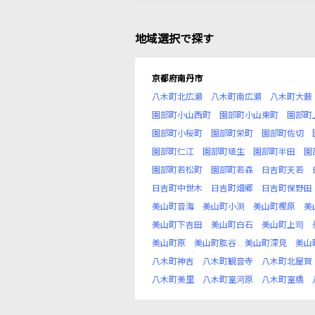
地域選択で探す
京都府南丹市
八木町北広瀬
八木町南広瀬
八木町大薮
園部町小山西町
園部町小山東町
園部町
園部町小桜町
園部町栄町
園部町佐切
園部町仁江
園部町埴生
園部町半田
園
園部町若松町
園部町若森
日吉町天若
日吉町中世木
日吉町畑郷
日吉町保野田
美山町音海
美山町小渕
美山町樫原
美
美山町下吉田
美山町白石
美山町上司
美山町原
美山町肱谷
美山町深見
美山
八木町神吉
八木町観音寺
八木町北屋賀
八木町美里
八木町室河原
八木町室橋