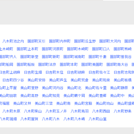
八木町池之内
園部町天引
園部町内林町
園部町瓜生野
園部町大河内
園部
上木崎町
園部町上本町
園部町河原町
園部町木崎町
園部町口人
園部町熊崎
園部町宍人
園部町新堂
園部町新町
園部町城南町
園部町千妻
園部町曽我谷
部町船岡
園部町船阪
園部町法京
園部町本町
園部町美園町
園部町南大谷
日吉町上胡麻
日吉町生畑
日吉町木住
日吉町胡麻
日吉町佐々江
日吉町志和
日吉町四ツ谷
美山町安掛
美山町芦生
美山町荒倉
美山町和泉
美山町板橋
山町上平屋
美山町萱野
美山町河内谷
美山町北
美山町佐々里
美山町静原
美山町田歌
美山町高野
美山町知見
美山町鶴ケ岡
美山町豊郷
美山町中
美
町福居
美山町又林
美山町三埜
美山町南
美山町宮脇
美山町向山
美山町盛
八木町木原
八木町柴山
八木町玉ノ井
八木町鳥羽
八木町西田
八木町野条
八木町諸畑
八木町屋賀
八木町八木
八木町八木嶋
八木町山室