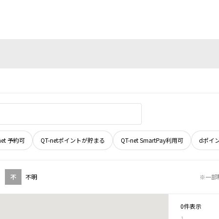
net 予約可
QT-netポイントが貯まる
QT-net SmartPay利用可
dポイ
不
不明
※一部
0件表示
1