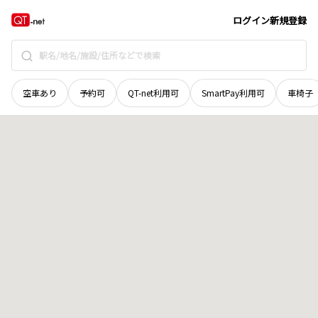
京都府
宇治市
折居台
地域選択で探す
ログイン
新規登録
空車あり
予約可
QT-net利用可
SmartPay利用可
車椅子