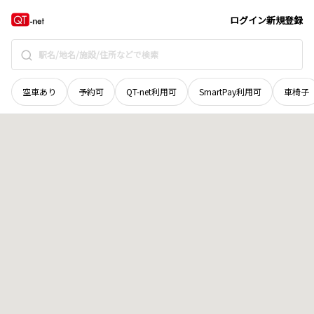
京都府
宇治市
炭山
地域選択で探す
ログイン
新規登録
空車あり
予約可
QT-net利用可
SmartPay利用可
車椅子