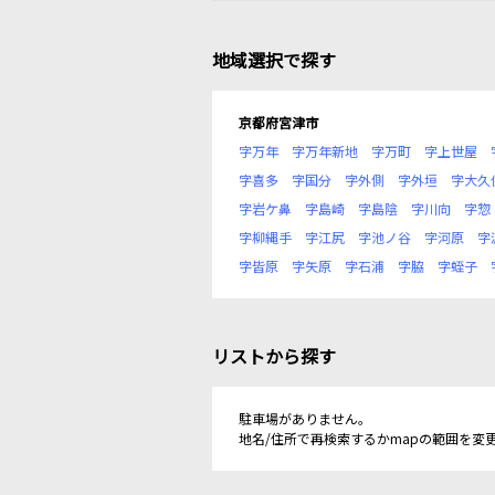
地域選択で探す
京都府宮津市
字万年
字万年新地
字万町
字上世屋
字喜多
字国分
字外側
字外垣
字大久
字岩ケ鼻
字島崎
字島陰
字川向
字惣
字柳縄手
字江尻
字池ノ谷
字河原
字
字皆原
字矢原
字石浦
字脇
字蛭子
リストから探す
駐車場がありません。
地名/住所で再検索するかmapの範囲を変