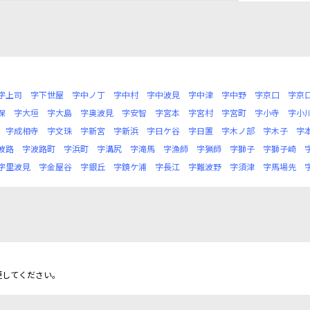
字上司
字下世屋
字中ノ丁
字中村
字中波見
字中津
字中野
字京口
字京
保
字大垣
字大島
字奥波見
字安智
字宮本
字宮村
字宮町
字小寺
字小
字成相寺
字文珠
字新宮
字新浜
字日ケ谷
字日置
字木ノ部
字木子
字
波路
字波路町
字浜町
字溝尻
字滝馬
字漁師
字猟師
字獅子
字獅子崎
字里波見
字金屋谷
字銀丘
字鏡ケ浦
字長江
字難波野
字須津
字馬場先
更してください。