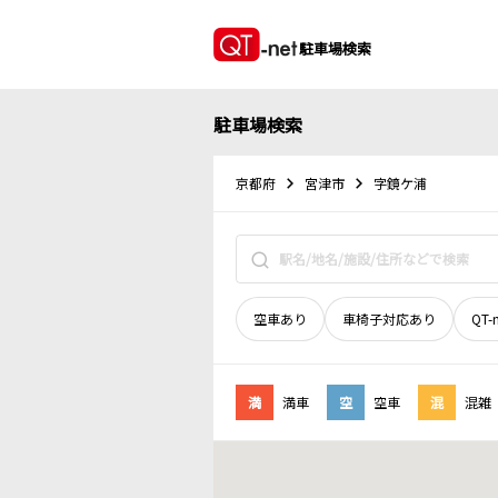
駐車場検索
駐車場検索
京都府
宮津市
字鏡ケ浦
空車あり
車椅子対応あり
QT-
満
満車
空
空車
混
混雑