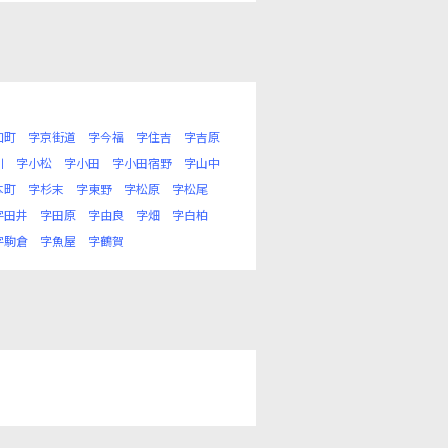
口町
字京街道
字今福
字住吉
字吉原
川
字小松
字小田
字小田宿野
字山中
本町
字杉末
字東野
字松原
字松尾
字田井
字田原
字由良
字畑
字白柏
字駒倉
字魚屋
字鶴賀