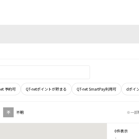
net 予約可
QT-netポイントが貯まる
QT-net SmartPay利用可
dポイ
不
不明
※一部
0件表示
1