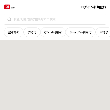
京都府
木津川市
吐師
地域選択で探す
ログイン
新規登録
空車あり
予約可
QT-net利用可
SmartPay利用可
車椅子