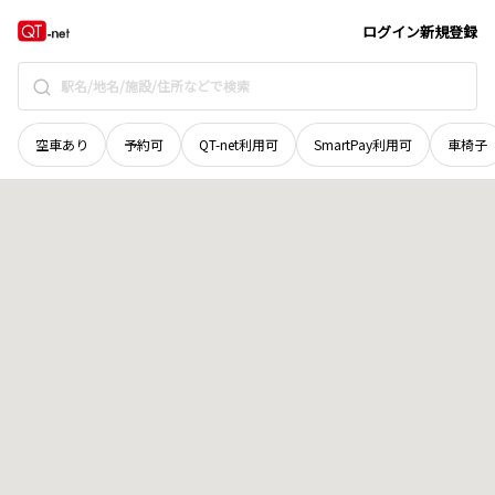
京都府
木津川市
梅美台
地域選択で探す
ログイン
新規登録
空車あり
予約可
QT-net利用可
SmartPay利用可
車椅子