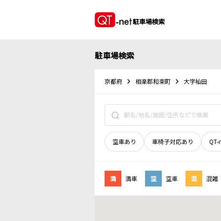
駐車場検索
駐車場検索
京都府
相楽郡和束町
大字杣田
空車あり
車椅子対応あり
QT-
満
満車
空
空車
混
混雑