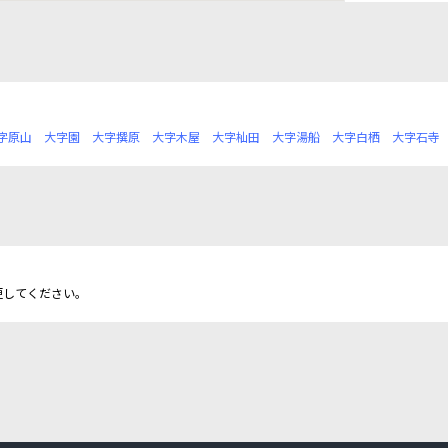
字原山
大字園
大字撰原
大字木屋
大字杣田
大字湯船
大字白栖
大字石寺
更してください。