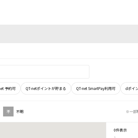
net 予約可
QT-netポイントが貯まる
QT-net SmartPay利用可
dポイ
不
不明
※一部
0件表示
1