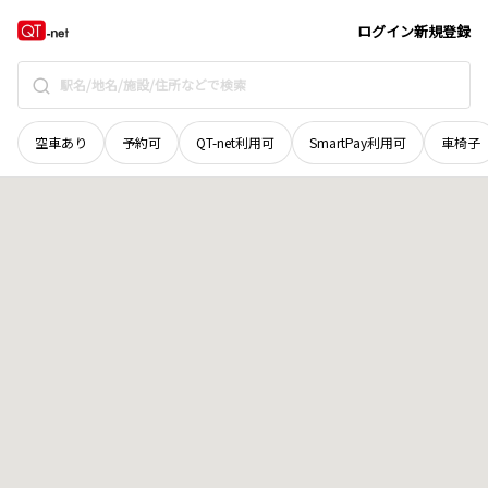
京都府
福知山市
字岩井
地域選択で探す
ログイン
新規登録
空車あり
予約可
QT-net利用可
SmartPay利用可
車椅子