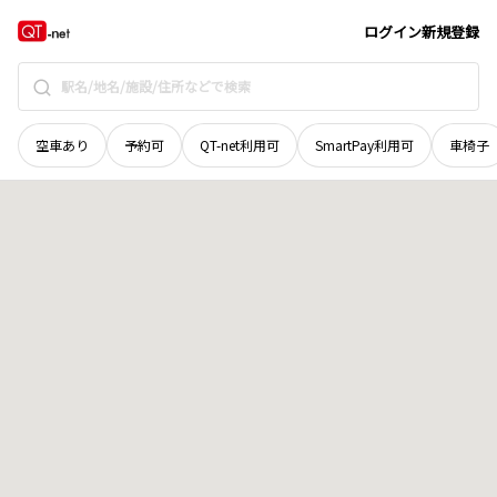
京都府
舞鶴市
字三日市
地域選択で探す
ログイン
新規登録
空車あり
予約可
QT-net利用可
SmartPay利用可
車椅子