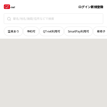
京都府
舞鶴市
字今田
地域選択で探す
ログイン
新規登録
空車あり
予約可
QT-net利用可
SmartPay利用可
車椅子