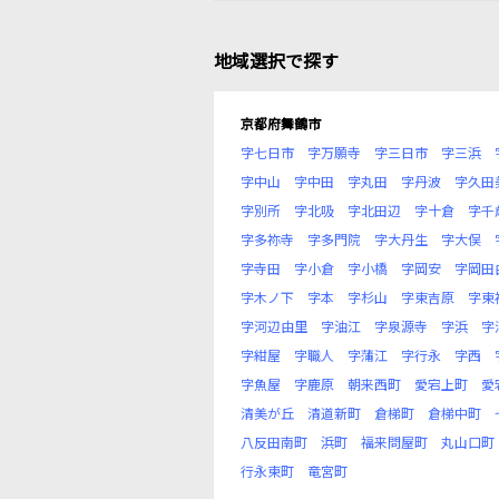
地域選択で探す
京都府舞鶴市
字七日市
字万願寺
字三日市
字三浜
字中山
字中田
字丸田
字丹波
字久田
字別所
字北吸
字北田辺
字十倉
字千
字多祢寺
字多門院
字大丹生
字大俣
字寺田
字小倉
字小橋
字岡安
字岡田
字木ノ下
字本
字杉山
字東吉原
字東
字河辺由里
字油江
字泉源寺
字浜
字
字紺屋
字職人
字蒲江
字行永
字西
字魚屋
字鹿原
朝来西町
愛宕上町
愛
清美が丘
清道新町
倉梯町
倉梯中町
八反田南町
浜町
福来問屋町
丸山口町
行永東町
竜宮町