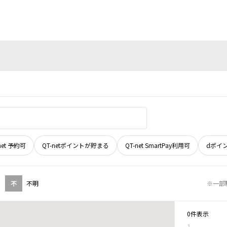
net 予約可
QT-netポイントが貯まる
QT-net SmartPay利用可
dポイ
不
不明
※一部
0件表示
1