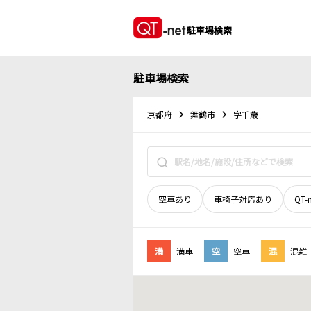
駐車場検索
駐車場検索
京都府
舞鶴市
字千歳
空車あり
車椅子対応あり
QT-
満
満車
空
空車
混
混雑