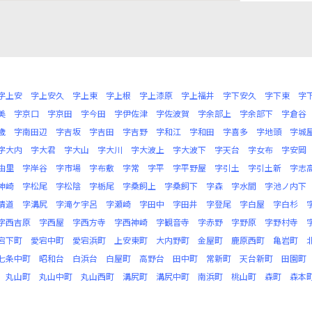
字上安
字上安久
字上東
字上根
字上漆原
字上福井
字下安久
字下東
字
美
字京口
字京田
字今田
字伊佐津
字佐波賀
字余部上
字余部下
字倉谷
歳
字南田辺
字吉坂
字吉田
字吉野
字和江
字和田
字喜多
字地頭
字城
字大内
字大君
字大山
字大川
字大波上
字大波下
字天台
字女布
字安岡
由里
字岸谷
字市場
字布敷
字常
字平
字平野屋
字引土
字引土新
字志
神崎
字松尾
字松陰
字栃尾
字桑飼上
字桑飼下
字森
字水間
字池ノ内下
清道
字溝尻
字滝ケ宇呂
字瀬崎
字田中
字田井
字登尾
字白屋
字白杉
字西吉原
字西屋
字西方寺
字西神崎
字観音寺
字赤野
字野原
字野村寺
宕下町
愛宕中町
愛宕浜町
上安東町
大内野町
金屋町
鹿原西町
亀岩町
七条中町
昭和台
白浜台
白屋町
高野台
田中町
常新町
天台新町
田園町
丸山町
丸山中町
丸山西町
溝尻町
溝尻中町
南浜町
桃山町
森町
森本