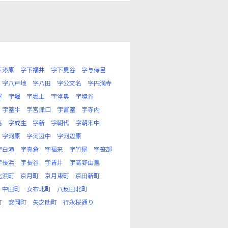
下漆原
字下福井
字下見谷
字与保呂
字八戸地
字八田
字公文名
字円満寺
屋
字堀
字堀上
字堂奥
字境谷
字室牛
字宮津口
字富室
字寺内
高
字成生
字新
字朝代
字朝来中
字河原
字河辺中
字河辺原
字白滝
字真倉
字福来
字竹屋
字笹部
字長浜
字長谷
字青井
字高野由里
北浜町
京月町
京月東町
京田新町
中田町
女布北町
八反田北町
町
安岡町
矢之助町
行永桜通り