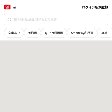
京都府
船井郡京丹波町
水原
地域選択で探す
ログイン
新規登録
空車あり
予約可
QT-net利用可
SmartPay利用可
車椅子