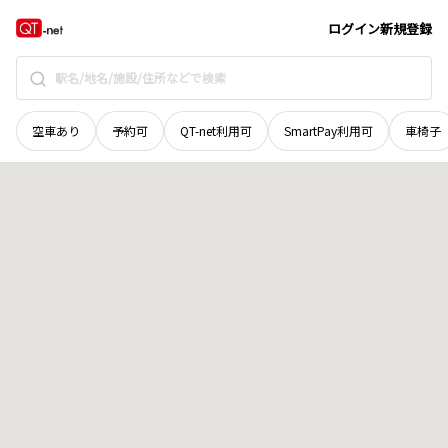
京都府
長岡京市
うぐいす台
地域選択で探す
ログイン
新規登録
空車あり
予約可
QT-net利用可
SmartPay利用可
車椅子