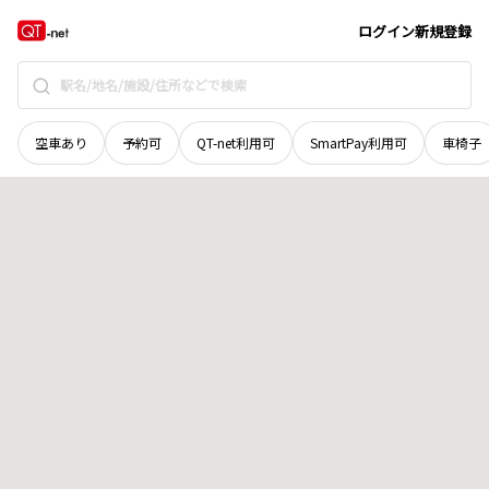
北海道
三笠市
奔別川端町
地域選択で探す
ログイン
新規登録
空車あり
予約可
QT-net利用可
SmartPay利用可
車椅子