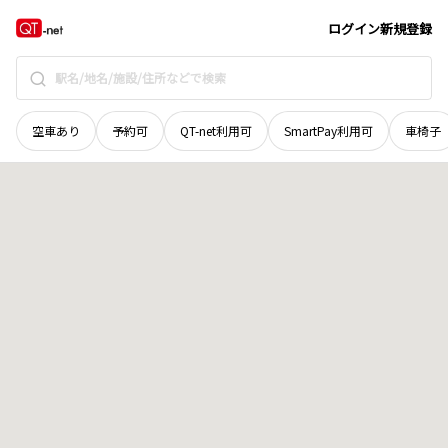
北海道
上川郡和寒町
字西和
地域選択で探す
ログイン
新規登録
空車あり
予約可
QT-net利用可
SmartPay利用可
車椅子