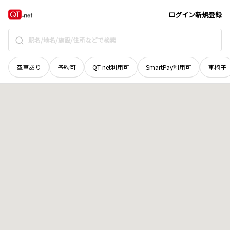
北海道
上川郡当麻町
北星二区
地域選択で探す
ログイン
新規登録
空車あり
予約可
QT-net利用可
SmartPay利用可
車椅子