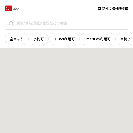
北海道
上川郡当麻町
宇園別一区
地域選択で探す
ログイン
新規登録
空車あり
予約可
QT-net利用可
SmartPay利用可
車椅子