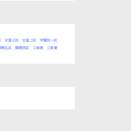
区
北星三区
北星二区
宇園別一区
開明五区
開明四区
三条西
三条東