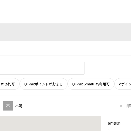
net 予約可
QT-netポイントが貯まる
QT-net SmartPay利用可
dポイ
不
不明
※一部
0件表示
1