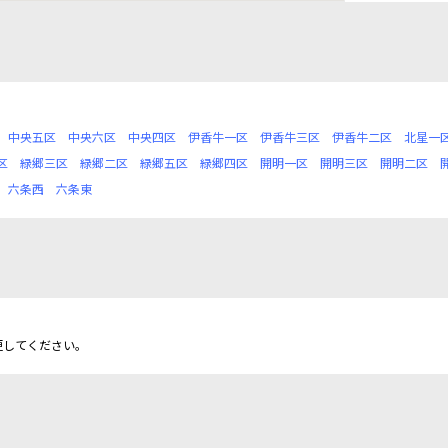
中央五区
中央六区
中央四区
伊香牛一区
伊香牛三区
伊香牛二区
北星一
区
緑郷三区
緑郷二区
緑郷五区
緑郷四区
開明一区
開明三区
開明二区
六条西
六条東
更してください。