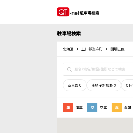
駐車場検索
駐車場検索
北海道
上川郡当麻町
開明五区
空車あり
車椅子対応あり
QT-
満
満車
空
空車
混
混雑