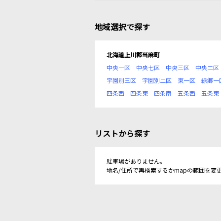
地域選択で探す
北海道上川郡当麻町
中央一区
中央七区
中央三区
中央二区
宇園別三区
宇園別二区
東一区
緑郷一
四条西
四条東
四条南
五条西
五条東
リストから探す
駐車場がありません。
地名/住所で再検索するかmapの範囲を変