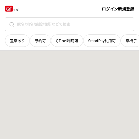
北海道
上川郡愛別町
字伏古
地域選択で探す
ログイン
新規登録
空車あり
予約可
QT-net利用可
SmartPay利用可
車椅子