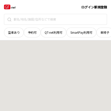
北海道
上川郡愛別町
字旭山
地域選択で探す
ログイン
新規登録
空車あり
予約可
QT-net利用可
SmartPay利用可
車椅子