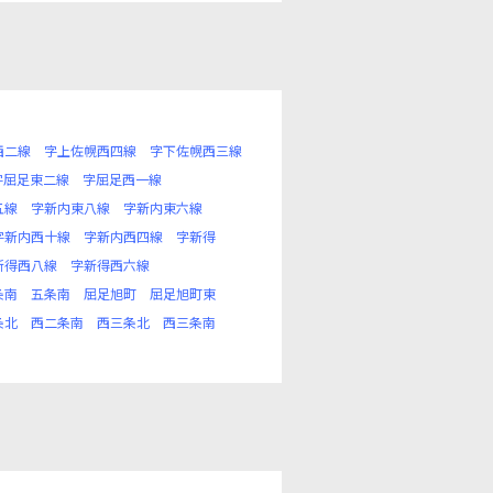
西二線
字上佐幌西四線
字下佐幌西三線
字屈足東二線
字屈足西一線
五線
字新内東八線
字新内東六線
字新内西十線
字新内西四線
字新得
新得西八線
字新得西六線
条南
五条南
屈足旭町
屈足旭町東
条北
西二条南
西三条北
西三条南