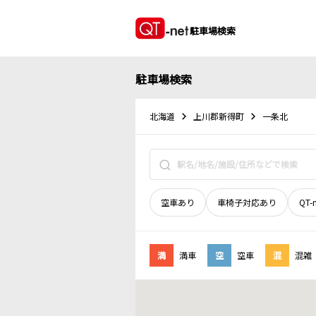
駐車場検索
駐車場検索
北海道
上川郡新得町
一条北
空車あり
車椅子対応あり
QT-
満
満車
空
空車
混
混雑