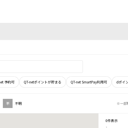
net 予約可
QT-netポイントが貯まる
QT-net SmartPay利用可
dポイ
不
不明
※一部
0件表示
1