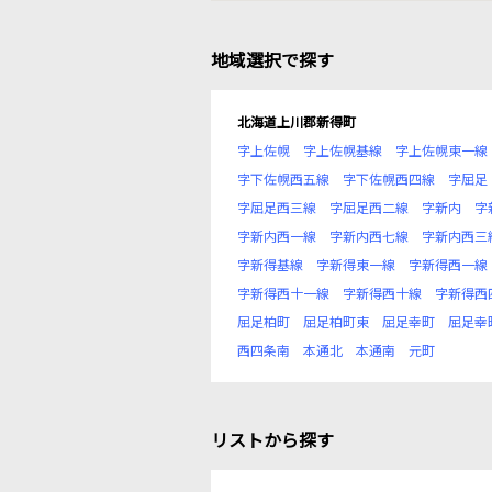
地域選択で探す
北海道上川郡新得町
字上佐幌
字上佐幌基線
字上佐幌東一線
字下佐幌西五線
字下佐幌西四線
字屈足
字屈足西三線
字屈足西二線
字新内
字
字新内西一線
字新内西七線
字新内西三
字新得基線
字新得東一線
字新得西一線
字新得西十一線
字新得西十線
字新得西
屈足柏町
屈足柏町東
屈足幸町
屈足幸
西四条南
本通北
本通南
元町
リストから探す