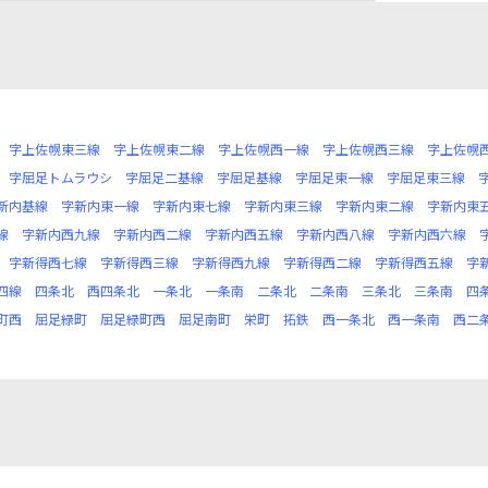
字上佐幌東三線
字上佐幌東二線
字上佐幌西一線
字上佐幌西三線
字上佐幌
字屈足トムラウシ
字屈足二基線
字屈足基線
字屈足東一線
字屈足東三線
新内基線
字新内東一線
字新内東七線
字新内東三線
字新内東二線
字新内東
線
字新内西九線
字新内西二線
字新内西五線
字新内西八線
字新内西六線
字新得西七線
字新得西三線
字新得西九線
字新得西二線
字新得西五線
字
四線
四条北
西四条北
一条北
一条南
二条北
二条南
三条北
三条南
四
町西
屈足緑町
屈足緑町西
屈足南町
栄町
拓鉄
西一条北
西一条南
西二