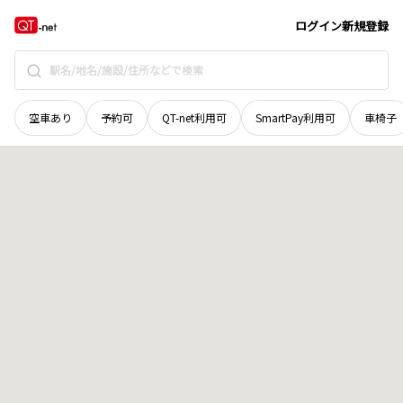
北海道
上川郡新得町
三条南
地域選択で探す
ログイン
新規登録
空車あり
予約可
QT-net利用可
SmartPay利用可
車椅子