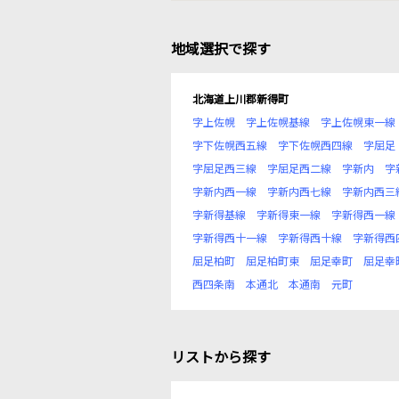
地域選択で探す
北海道上川郡新得町
字上佐幌
字上佐幌基線
字上佐幌東一線
字下佐幌西五線
字下佐幌西四線
字屈足
字屈足西三線
字屈足西二線
字新内
字
字新内西一線
字新内西七線
字新内西三
字新得基線
字新得東一線
字新得西一線
字新得西十一線
字新得西十線
字新得西
屈足柏町
屈足柏町東
屈足幸町
屈足幸
西四条南
本通北
本通南
元町
リストから探す