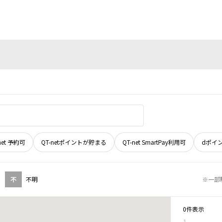
net 予約可
QT-netポイントが貯まる
QT-net SmartPay利用可
dポイ
不
不明
※一部
0件表示
1