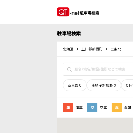
駐車場検索
駐車場検索
北海道
上川郡新得町
二条北
空車あり
車椅子対応あり
QT-
満
満車
空
空車
混
混雑