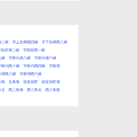
西二線
字上佐幌西四線
字下佐幌西三線
字屈足東二線
字屈足西一線
五線
字新内東八線
字新内東六線
字新内西十線
字新内西四線
字新得
新得西八線
字新得西六線
条南
五条南
屈足旭町
屈足旭町東
条北
西二条南
西三条北
西三条南