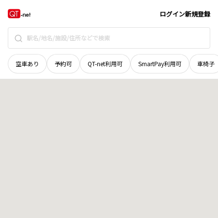
北海道
上川郡新得町
字屈足東二線
地域選択で探す
ログイン
新規登録
空車あり
予約可
QT-net利用可
SmartPay利用可
車椅子