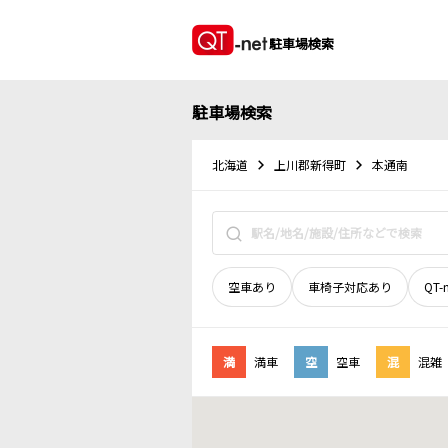
駐車場検索
駐車場検索
北海道
上川郡新得町
本通南
空車あり
車椅子対応あり
QT-
満
満車
空
空車
混
混雑