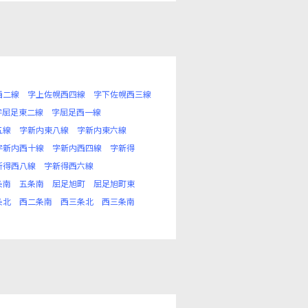
西二線
字上佐幌西四線
字下佐幌西三線
字屈足東二線
字屈足西一線
五線
字新内東八線
字新内東六線
字新内西十線
字新内西四線
字新得
新得西八線
字新得西六線
条南
五条南
屈足旭町
屈足旭町東
条北
西二条南
西三条北
西三条南