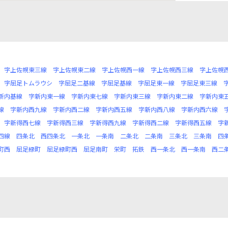
字上佐幌東三線
字上佐幌東二線
字上佐幌西一線
字上佐幌西三線
字上佐幌
字屈足トムラウシ
字屈足二基線
字屈足基線
字屈足東一線
字屈足東三線
新内基線
字新内東一線
字新内東七線
字新内東三線
字新内東二線
字新内東
線
字新内西九線
字新内西二線
字新内西五線
字新内西八線
字新内西六線
字新得西七線
字新得西三線
字新得西九線
字新得西二線
字新得西五線
字
四線
四条北
西四条北
一条北
一条南
二条北
二条南
三条北
三条南
四
町西
屈足緑町
屈足緑町西
屈足南町
栄町
拓鉄
西一条北
西一条南
西二