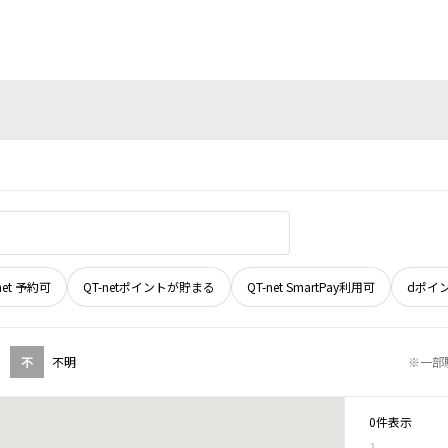
net 予約可
QT-netポイントが貯まる
QT-net SmartPay利用可
dポイ
不
不明
※一部
0件表示
1