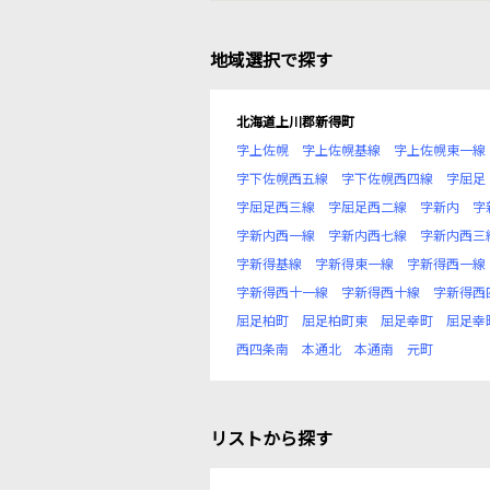
地域選択で探す
北海道上川郡新得町
字上佐幌
字上佐幌基線
字上佐幌東一線
字下佐幌西五線
字下佐幌西四線
字屈足
字屈足西三線
字屈足西二線
字新内
字
字新内西一線
字新内西七線
字新内西三
字新得基線
字新得東一線
字新得西一線
字新得西十一線
字新得西十線
字新得西
屈足柏町
屈足柏町東
屈足幸町
屈足幸
西四条南
本通北
本通南
元町
リストから探す