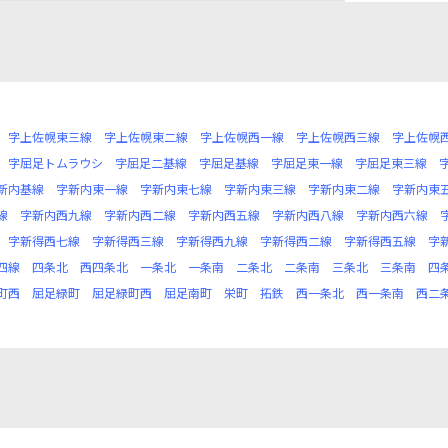
字上佐幌東三線
字上佐幌東二線
字上佐幌西一線
字上佐幌西三線
字上佐幌
字屈足トムラウシ
字屈足二基線
字屈足基線
字屈足東一線
字屈足東三線
新内基線
字新内東一線
字新内東七線
字新内東三線
字新内東二線
字新内東
線
字新内西九線
字新内西二線
字新内西五線
字新内西八線
字新内西六線
字新得西七線
字新得西三線
字新得西九線
字新得西二線
字新得西五線
字
四線
四条北
西四条北
一条北
一条南
二条北
二条南
三条北
三条南
四
町西
屈足緑町
屈足緑町西
屈足南町
栄町
拓鉄
西一条北
西一条南
西二