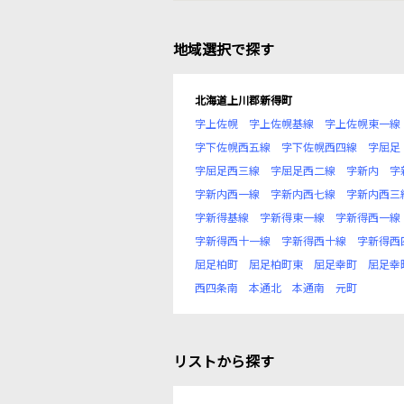
地域選択で探す
北海道上川郡新得町
字上佐幌
字上佐幌基線
字上佐幌東一線
字下佐幌西五線
字下佐幌西四線
字屈足
字屈足西三線
字屈足西二線
字新内
字
字新内西一線
字新内西七線
字新内西三
字新得基線
字新得東一線
字新得西一線
字新得西十一線
字新得西十線
字新得西
屈足柏町
屈足柏町東
屈足幸町
屈足幸
西四条南
本通北
本通南
元町
リストから探す