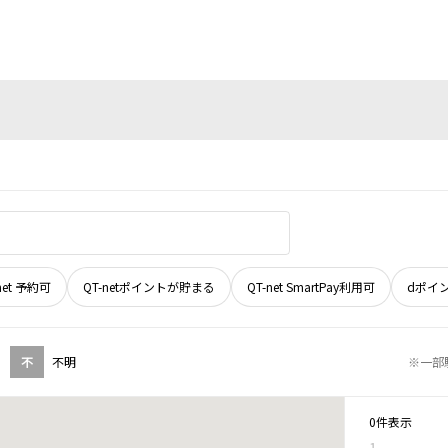
net 予約可
QT-netポイントが貯まる
QT-net SmartPay利用可
dポイ
不
不明
※一部
0件表示
1