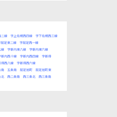
西二線
字上佐幌西四線
字下佐幌西三線
字屈足東二線
字屈足西一線
五線
字新内東八線
字新内東六線
字新内西十線
字新内西四線
字新得
新得西八線
字新得西六線
条南
五条南
屈足旭町
屈足旭町東
条北
西二条南
西三条北
西三条南