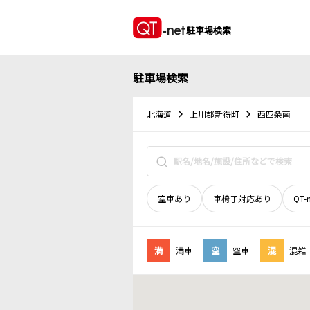
駐車場検索
駐車場検索
北海道
上川郡新得町
西四条南
空車あり
車椅子対応あり
QT-
満
満車
空
空車
混
混雑